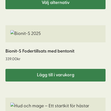
Välj alternativ
1799.00kr
olika
alternativen
kan
väljas
på
produktsidan
Bionit-S Fodertillsats med bentonit
339.00
kr
Lägg till i varukorg