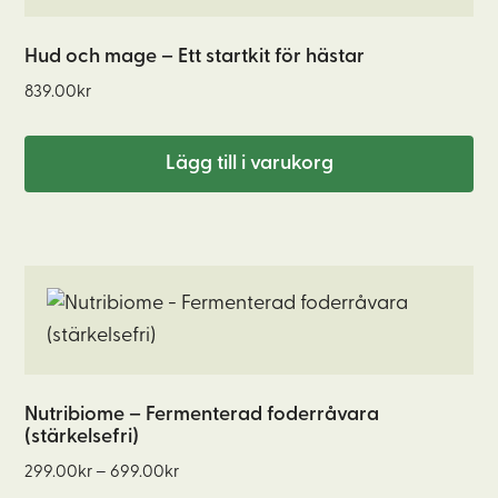
Hud och mage – Ett startkit för hästar
839.00
kr
Lägg till i varukorg
Den
här
produkten
har
flera
Nutribiome – Fermenterad foderråvara
(stärkelsefri)
varianter.
Prisintervall:
De
299.00
kr
–
699.00
kr