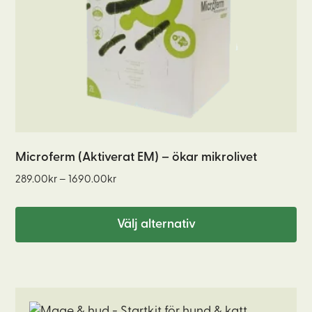
olika
alternativen
kan
väljas
på
produktsidan
Microferm (Aktiverat EM) – ökar mikrolivet
Prisintervall:
289.00
kr
–
1690.00
kr
289.00kr
till
Välj alternativ
1690.00kr