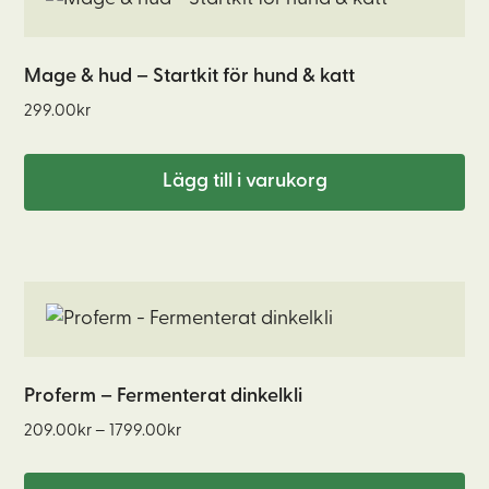
Mage & hud – Startkit för hund & katt
299.00
kr
Lägg till i varukorg
Den
här
produkten
har
Proferm – Fermenterat dinkelkli
flera
Prisintervall:
209.00
kr
–
1799.00
kr
varianter.
209.00kr
De
till