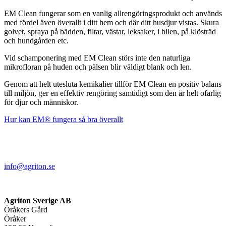
EM Clean fungerar som en vanlig allrengöringsprodukt och används
med fördel även överallt i ditt hem och där ditt husdjur vistas. Skura
golvet, spraya på bädden, filtar, västar, leksaker, i bilen, på klösträd
och hundgården etc.
Vid schamponering med EM Clean störs inte den naturliga
mikrofloran på huden och pälsen blir väldigt blank och len.
Genom att helt utesluta kemikalier tillför EM Clean en positiv balans
till miljön, ger en effektiv rengöring samtidigt som den är helt ofarlig
för djur och människor.
Hur kan EM® fungera så bra överallt
info@agriton.se
Agriton Sverige AB
Öråkers Gård
Öråker