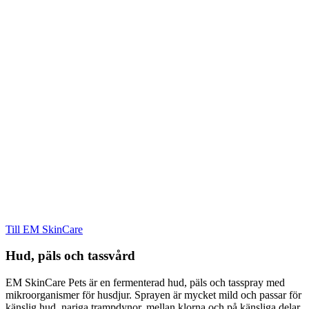
Till EM SkinCare
Hud, päls och tassvård
EM SkinCare Pets är en fermenterad hud, päls och tasspray med
mikroorganismer för husdjur. Sprayen är mycket mild och passar för
känslig hud, nariga trampdynor, mellan klorna och på känsliga delar