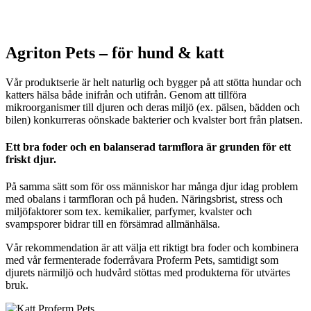
Agriton Pets – för hund & katt
Vår produktserie är helt naturlig och bygger på att stötta hundar och
katters hälsa både inifrån och utifrån.
Genom att tillföra
mikroorganismer
till djuren och deras miljö (ex. pälsen, bädden och
bilen) konkurreras oönskade bakterier och kvalster bort från platsen.
Ett bra foder och en balanserad tarmflora är grunden för ett
friskt djur.
På samma sätt som för oss människor har många djur idag problem
med obalans i tarmfloran och på huden. Näringsbrist, stress och
miljöfaktorer som tex. kemikalier, parfymer, kvalster och
svampsporer bidrar till en försämrad allmänhälsa.
Vår rekommendation är att välja ett riktigt bra foder och kombinera
med vår fermenterade foderråvara Proferm Pets, samtidigt som
djurets närmiljö och hudvård stöttas med produkterna för utvärtes
bruk.