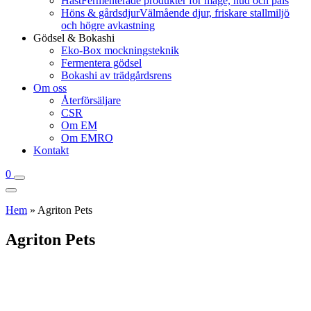
Häst
Fermenterade produkter för mage, hud och päls
Höns & gårdsdjur
Välmående djur, friskare stallmiljö
och högre avkastning
Gödsel & Bokashi
Eko-Box mockningsteknik
Fermentera gödsel
Bokashi av trädgårdsrens
Om oss
Återförsäljare
CSR
Om EM
Om EMRO
Kontakt
0
Hem
»
Agriton Pets
Agriton Pets