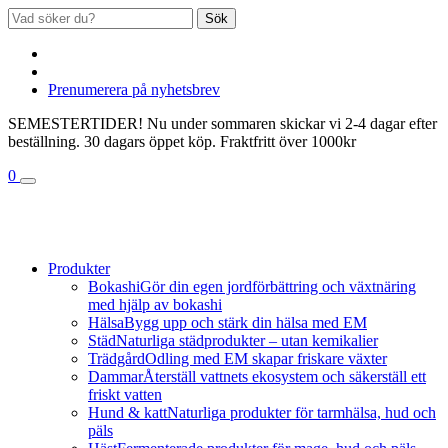
Sök
Prenumerera på nyhetsbrev
SEMESTERTIDER! Nu under sommaren skickar vi 2-4 dagar efter
beställning. 30 dagars öppet köp. Fraktfritt över 1000kr
0
Produkter
Bokashi
Gör din egen jordförbättring och växtnäring
med hjälp av bokashi
Hälsa
Bygg upp och stärk din hälsa med EM
Städ
Naturliga städprodukter – utan kemikalier
Trädgård
Odling med EM skapar friskare växter
Dammar
Återställ vattnets ekosystem och säkerställ ett
friskt vatten
Hund & katt
Naturliga produkter för tarmhälsa, hud och
päls