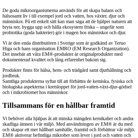
De goda mikroorganismerna används för att skapa balans och
hälsosamt liv i till exempel jord och vatten, hos växter, djur och
människor. På ett enkelt sätt kan man säga att de hjälper naturen att
bryta ner, bygga upp och hålla ekosystem friska – ungefär som
probiotika (goda bakterier) gör i magen hos människor och djur.
Vi är den enda distributören i Sverige som är godkänd av Teruo
Higa och hans organisation EMRO (EM Research Organization).
Det innebär att våra EM®-produkter är originalprodukter med
dokumenterad kvalitet och lång erfarenhet bakom sig.
Produkter finns för hälsa, hem- och trädgård samt djurhållning och
jordbruk.
Samtliga produkterna syftar till att förbättra de kemiska, fysiska och
biologiska aspekterna i kretsloppet för jord-vatten-växt-djur-gödsel
och i mikrobiomet hos människor.
Tillsammans för en hållbar framtid
Vi behöver alla hjälpas åt att minska mängden kemikalier och andra
skadliga ämnen i vår miljö. Med användningen av EM® är du med
och skapar ett mer hållbart samhälle, framtid och förbättrar vår miljö.
EM® aktiverar befintliga mikrober som lever i jord och vatten och