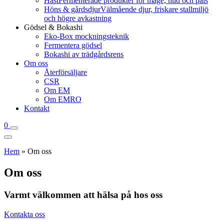
Häst
Fermenterade produkter för mage, hud och päls
Höns & gårdsdjur
Välmående djur, friskare stallmiljö
och högre avkastning
Gödsel & Bokashi
Eko-Box mockningsteknik
Fermentera gödsel
Bokashi av trädgårdsrens
Om oss
Återförsäljare
CSR
Om EM
Om EMRO
Kontakt
0
Hem
»
Om oss
Om oss
Varmt välkommen att hälsa på hos oss
Kontakta oss