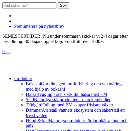
Sök
Prenumerera på nyhetsbrev
SEMESTERTIDER! Nu under sommaren skickar vi 2-4 dagar efter
beställning. 30 dagars öppet köp. Fraktfritt över 1000kr
0
Produkter
Bokashi
Gör din egen jordförbättring och växtnäring
med hjälp av bokashi
Hälsa
Bygg upp och stärk din hälsa med EM
Städ
Naturliga städprodukter – utan kemikalier
Trädgård
Odling med EM skapar friskare växter
Dammar
Återställ vattnets ekosystem och säkerställ ett
friskt vatten
Hund & katt
Naturliga produkter för tarmhälsa, hud och
päls