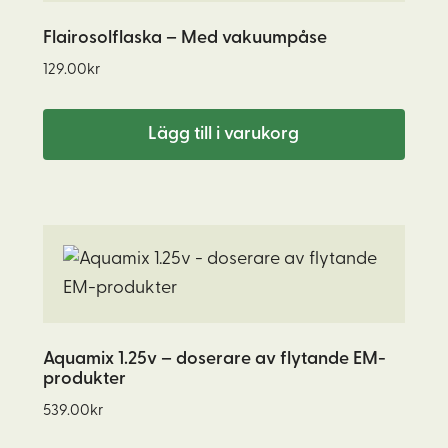
Flairosolflaska – Med vakuumpåse
129.00
kr
Lägg till i varukorg
Aquamix 1.25v – doserare av flytande EM-
produkter
539.00
kr