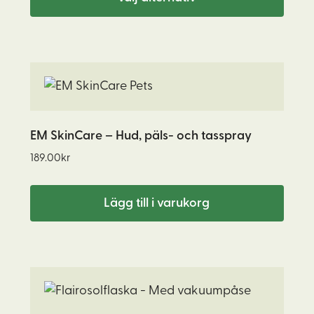
209.00kr
olika
alternativen
kan
väljas
på
produktsidan
EM SkinCare – Hud, päls- och tasspray
189.00
kr
Lägg till i varukorg