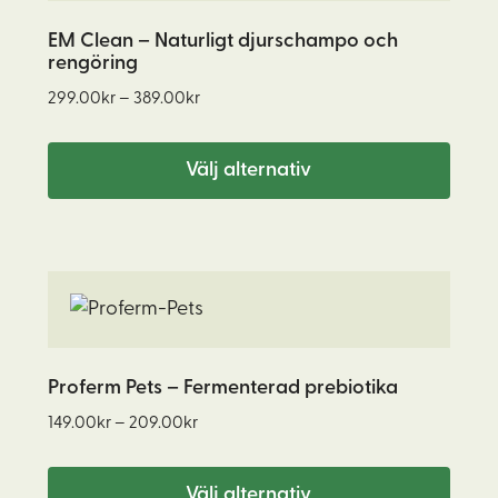
produkten
har
EM Clean – Naturligt djurschampo och
rengöring
flera
Prisintervall:
varianter.
299.00
kr
–
389.00
kr
299.00kr
De
till
olika
Välj alternativ
389.00kr
alternativen
kan
väljas
Den
på
här
produktsidan
produkten
har
Proferm Pets – Fermenterad prebiotika
flera
Prisintervall:
149.00
kr
–
209.00
kr
varianter.
149.00kr
De
till
Välj alternativ