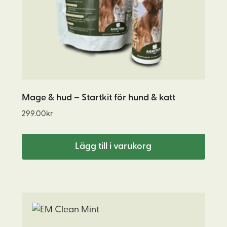
Mage & hud – Startkit för hund & katt
299.00
kr
Lägg till i varukorg
Den
här