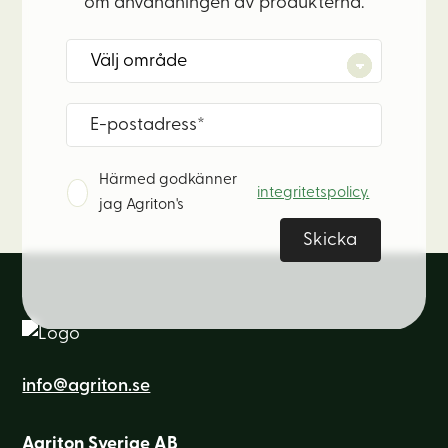
om användningen av produkterna.
Härmed godkänner
integritetspolicy.
jag Agriton's
info@agriton.se
Agriton Sverige AB