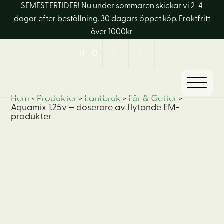
SEMESTERTIDER! Nu under sommaren skickar vi 2-4
dagar efter beställning. 30 dagars öppet köp. Fraktfritt
över 1000kr
0
Hem
»
Produkter
»
Lantbruk
»
Får & Getter
»
Aquamix 1.25v – doserare av flytande EM-
produkter