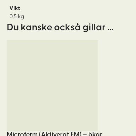
Vikt
0.5 kg
Du kanske också gillar …
Den
här
produkten
har
flera
varianter.
De
olika
alternativen
kan
väljas
Microferm (Aktiverat EM) – ökar