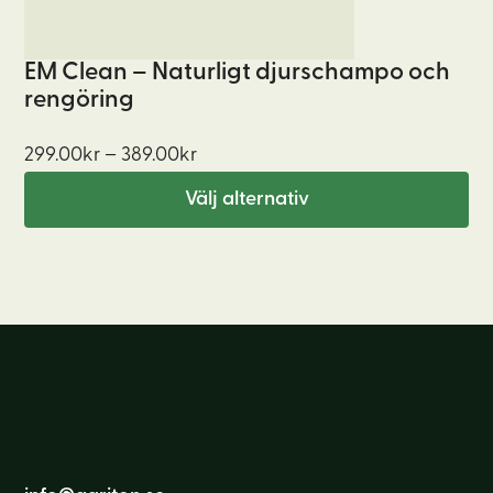
kan
väljas
EM Clean – Naturligt djurschampo och
på
rengöring
produktsidan
Prisintervall:
299.00
kr
–
389.00
kr
299.00kr
Välj alternativ
till
389.00kr