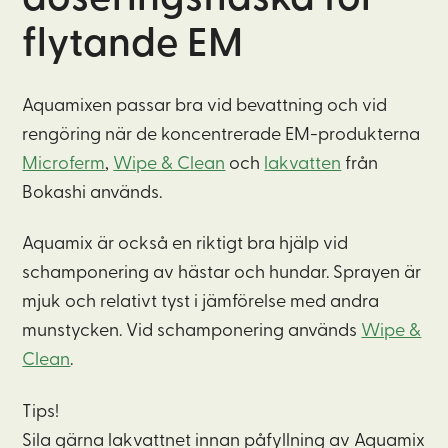
doseringsflaska för
EM-
flytande EM
produkter
mängd
Aquamixen passar bra vid bevattning och vid
rengöring när de koncentrerade EM-produkterna
Microferm
,
Wipe & Clean
och
lakvatten
från
Bokashi används.
Aquamix är också en riktigt bra hjälp vid
schamponering av hästar och hundar. Sprayen är
mjuk och relativt tyst i jämförelse med andra
munstycken. Vid schamponering används
Wipe &
Clean
.
Tips!
Sila gärna lakvattnet innan påfyllning av Aquamix