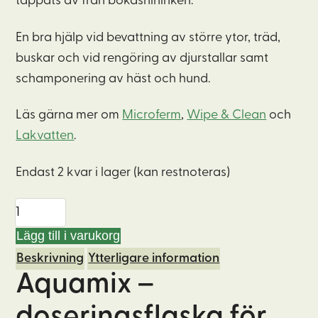
tappats av från bokashihinken.
En bra hjälp vid bevattning av större ytor, träd,
buskar och vid rengöring av djurstallar samt
schamponering av häst och hund.
Läs gärna mer om
Microferm
,
Wipe & Clean
och
Lakvatten
.
Endast 2 kvar i lager (kan restnoteras)
Aquamix
1.25v
Lägg till i varukorg
-
Beskrivning
Ytterligare information
doserare
Aquamix –
av
flytande