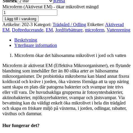
Storlek
Rensa
Microferm (Aktiverat EM) - ökar mikrolivet mängd
Lägg till i varukorg
Artikelnr:
202-3
Kategori:
Trädgård / Odling
Etiketter:
Aktiverad
EM
,
Doftreducerande
,
EM
,
Jordförbättrare
,
microferm
,
Vattenrening
Beskrivning
Ytterligare information
Microferm ökar det hälsosamma mikrolivet i jord och vatten
Microferm är aktiverat EM (Effektiva Mikroorganismer), en flytande
blandning som innehåller fler än 80 olika arter av hälsosamma
mikroorganismer. De probiotiska mikroberna kan bland annat fixera
koldioxid och kväve i jorden, öka växtens förmåga att ta upp näring
samt skapa en plats där patogena bakterier och svampar inte trivs
eller vill vara. De huvudsakliga grupperna är fotosyntesbakterier,
aktinobakterier, mjölksyrebakterier, svampar och jästsvampar. Via
bevattning kan du väldigt enkelt öka mikrolivet i hela din trädgård
och skapa en friskare miljö på växterna, i jorden, odlingar, rabatter,
växthus och dammar.
Hur fungerar det?