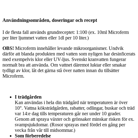
Användningsområden, doseringar och recept
I de flesta fall används grundreceptet: 1:100 (ex. 10ml Microferm
per liter ljummet vatten eller 1dl per 10 liter.)
OBS!
Microferm innehåller levande mikroorganismer. Undvik
därför att blanda produkten med vatten som nyligen har desinficerats
med exempelvis klor eller UV-ljus. Svenskt kranvatten fungerar
normalt bra att använda. Om vattnet däremot luktar eller smakar
tydligt av klor, låt det gärna stå över natten innan du tillsätter
Microferm.
I trädgården
Kan användas i hela din trädgård när temperaturen är över
10°. Vattna köksträdgården, rabatter, odlingar, buskar och träd
var 14:e dag tills temperaturen går ner under 10 grader.
Genom att spraya växter och grönsaker minskar risken för ex.
svampsjukdomar. (Rosor sprayas med fördel en gång per
vecka från vår till midsommar.)
Som förberedelse