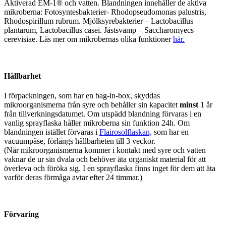
Aktiverad EM-1® och vatten. Blandningen innehåller de aktiva
mikroberna: Fotosyntesbakterier- Rhodopseudomonas palustris,
Rhodospirillum rubrum. Mjölksyrebakterier – Lactobacillus
plantarum, Lactobacillus casei. Jästsvamp – Saccharomyecs
cerevisiae. Läs mer om mikrobernas olika funktioner
här.
Hållbarhet
I förpackningen, som har en bag-in-box, skyddas
mikroorganismerna från syre och behåller sin kapacitet
minst
1 år
från tillverkningsdatumet. Om utspädd blandning förvaras i en
vanlig sprayflaska håller mikroberna sin funktion 24h. Om
blandningen istället förvaras i
Flairosolflaskan,
som har en
vacuumpåse, förlängs hållbarheten till 3 veckor.
(När mikroorganismerna kommer i kontakt med syre och vatten
vaknar de ur sin dvala och behöver äta organiskt material för att
överleva och föröka sig. I en sprayflaska finns inget för dem att äta
varför deras förmåga avtar efter 24 timmar.)
Förvaring