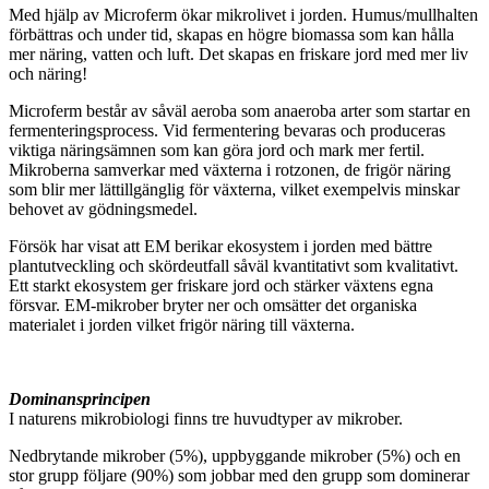
Med hjälp av Microferm ökar mikrolivet i jorden. Humus/mullhalten
förbättras och under tid, skapas en högre biomassa som kan hålla
mer näring, vatten och luft. Det skapas en friskare jord med mer liv
och näring!
Microferm består av såväl aeroba som anaeroba arter som startar en
fermenteringsprocess. Vid fermentering bevaras och produceras
viktiga näringsämnen som kan göra jord och mark mer fertil.
Mikroberna samverkar med växterna i rotzonen, de frigör näring
som blir mer lättillgänglig för växterna, vilket exempelvis minskar
behovet av gödningsmedel.
Försök har visat att EM berikar ekosystem i jorden med bättre
plantutveckling och skördeutfall såväl kvantitativt som kvalitativt.
Ett starkt ekosystem ger friskare jord och stärker växtens egna
försvar. EM-mikrober bryter ner och omsätter det organiska
materialet i jorden vilket frigör näring till växterna.
Dominansprincipen
I naturens mikrobiologi finns tre huvudtyper av mikrober.
Nedbrytande mikrober (5%), uppbyggande mikrober (5%) och en
stor grupp följare (90%) som jobbar med den grupp som dominerar