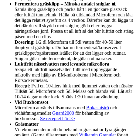
Fermentera gräsklipp – Minska antalet sniglar
🐌
Samla ihop gräsklipp och packa hårt i en tjockare plastsäck
eller lufttät tunna/hink. Hälla på utblandad Microferm och låta
det ligga relativt syrefritt ca 4 veckor. Därefter kan du lägga ut
det där du vill skydda mot sniglar, göda eller bygga
näringsrikare jord. Pressa ut all luft så det blir lufttätt och stäng
påsen med en clips.
Dosering
: 1/2 dl Microferm till 5dl vatten för 40-50 liter
ihoptryckt gräsklipp. Du har nu fermenterat/konserverat
gräsklippet/ogräsrenset istället för att det ligger och ruttnar.
Sniglar gillar inte fermenterat, de gillar ruttna saker.
Luktfritt nässelvatten med levande mikroflora
Skapa ett luktfritt nässelvatten fullt med uppbyggande
mikroliv med hjälp av EM-mikroberna i Microferm och
Rörsockermelass.
Recept
: Fyll en 10-liters hink med ljummet vatten och nässlor.
Tillsätt 5dl Microferm och 5dl Melass och blanda väl. Låt står
10-14 dagar under lock. Späds 1:20 innan användning.
Vid Buxbomssot
Microferm används tillsammans med
Bokashiströ
och
vidhäftningsmedlet
Guard2000
för behandling av
buxbomssot.
Se receptet här >>
Gräsmattor
Vi rekommenderar att du behandlar gräsmattor fyra gånger
om året. (Gärna tillsammans med
Vulkamin Granulat
för att