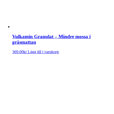
Vulkamin Granulat – Mindre mossa i
gräsmattan
369.00
kr
Lägg till i varukorg