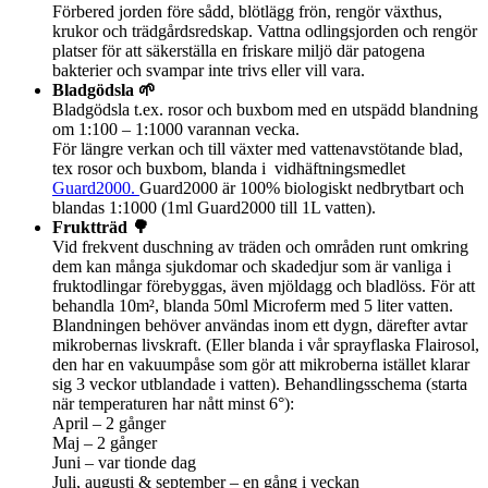
Förbered jorden före sådd, blötlägg frön, rengör växthus,
krukor och trädgårdsredskap. Vattna odlingsjorden och rengör
platser för att säkerställa en friskare miljö där patogena
bakterier och svampar inte trivs eller vill vara.
Bladgödsla 🌱
Bladgödsla t.ex. rosor och buxbom med en utspädd blandning
om 1:100 – 1:1000 varannan vecka.
För längre verkan och till växter med vattenavstötande blad,
tex rosor och buxbom, blanda i vidhäftningsmedlet
Guard2000.
Guard2000 är 100% biologiskt nedbrytbart och
blandas 1:1000 (1ml Guard2000 till 1L vatten).
Fruktträd 🌳
Vid frekvent duschning av träden och områden runt omkring
dem kan många sjukdomar och skadedjur som är vanliga i
fruktodlingar förebyggas, även mjöldagg och bladlöss. För att
behandla 10m², blanda 50ml Microferm med 5 liter vatten.
Blandningen behöver användas inom ett dygn, därefter avtar
mikrobernas livskraft. (Eller blanda i vår sprayflaska Flairosol,
den har en vakuumpåse som gör att mikroberna istället klarar
sig 3 veckor utblandade i vatten). Behandlingsschema (starta
när temperaturen har nått minst 6°):
April – 2 gånger
Maj – 2 gånger
Juni – var tionde dag
Juli, augusti & september – en gång i veckan