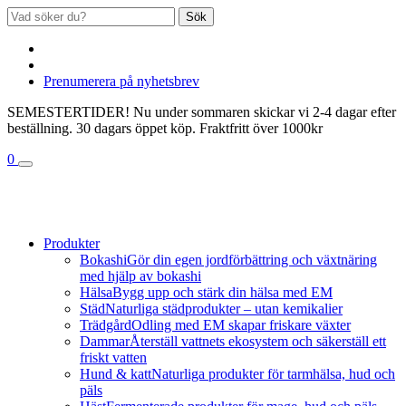
Sök
Prenumerera på nyhetsbrev
SEMESTERTIDER! Nu under sommaren skickar vi 2-4 dagar efter
beställning. 30 dagars öppet köp. Fraktfritt över 1000kr
0
Produkter
Bokashi
Gör din egen jordförbättring och växtnäring
med hjälp av bokashi
Hälsa
Bygg upp och stärk din hälsa med EM
Städ
Naturliga städprodukter – utan kemikalier
Trädgård
Odling med EM skapar friskare växter
Dammar
Återställ vattnets ekosystem och säkerställ ett
friskt vatten
Hund & katt
Naturliga produkter för tarmhälsa, hud och
päls