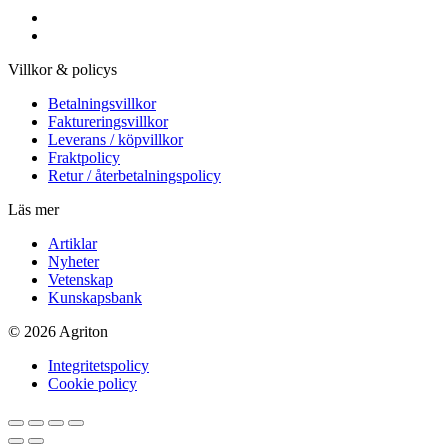
Villkor & policys
Betalningsvillkor
Faktureringsvillkor
Leverans / köpvillkor
Fraktpolicy
Retur / återbetalningspolicy
Läs mer
Artiklar
Nyheter
Vetenskap
Kunskapsbank
© 2026 Agriton
Integritetspolicy
Cookie policy