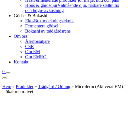
Häst
Fermenterade produkter för mage, hud och päls
Höns & gårdsdjur
Välmående djur, friskare stallmiljö
och högre avkastning
Gödsel & Bokashi
Eko-Box mockningsteknik
Fermentera gödsel
Bokashi av trädgårdsrens
Om oss
Återförsäljare
CSR
Om EM
Om EMRO
Kontakt
0
Hem
»
Produkter
»
Trädgård / Odling
»
Microferm (Aktiverat EM)
– ökar mikrolivet