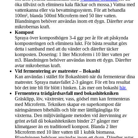
öka tillväxt och eliminera kala fläckar och mossa.) Vattna med
vattenkanna eller via bevattningssystem. För att behandla
100m², blanda 500ml Microferm med 50 liter vatten.
Blandningen behöver användas inom ett dygn. Därefter avtar
mikrobernas kraft.
Kompost
Spraya över komposthögen 3-4 ggr per år för att påskynda
komposteringen och eliminera lukt. För bästa resultat görs
detta i samband med att du vänder och därefter täcker
komposten. Dosering: 1 liter Microferm i 10 liter vatten per
m3. Blandningen behöver användas inom ett dygn. Därefter
avtar mikrobernas kraft.
Vid fermentering av matrester – Bokashi
Kan användas i stället för Bokashiströ när du fermenterar dina
matrester. Spraya matavfallet 2-3 gånger. För ett bra resultat
bör det inte bli för blött i hinken. Läs mer om bokashi
här.
Fermentera trädgårdsavfall med bokashitekniken
Gräsklipp, löv, växtrester, vass, gödsel mm kan fermenteras
med Microferm. Tekniken skapar en superkompost där
näringsämnen bibehålls och blir mer lättillgängliga för
växterna. Den miljövänligaste metoden vid återvinning av
grönt avfall då bokashitekniken binder 27 gånger mer
klimatgaser än en traditionell kompost. Blanda 2 liter
Microferm med 10 liter vatten till 1 kubik biomassa.
Blandningen behöver användas inom ett dygn. Därefter avtar