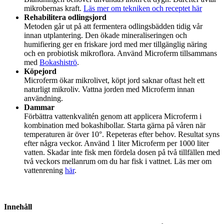
mikrobernas kraft.
Läs mer om tekniken och receptet här
Rehabilitera odlingsjord
Metoden går ut på att fermentera odlingsbädden tidig vår
innan utplantering. Den ökade mineraliseringen och
humifiering ger en friskare jord med mer tillgänglig näring
och en probiotisk mikroflora. Använd Microferm tillsammans
med
Bokashiströ
.
Köpejord
Microferm ökar mikrolivet, köpt jord saknar oftast helt ett
naturligt mikroliv. Vattna jorden med Microferm innan
användning.
Dammar
Förbättra vattenkvalitén genom att applicera Microferm i
kombination med bokashibollar. Starta gärna på våren när
temperaturen är över 10°. Repeteras efter behov. Resultat syns
efter några veckor. Använd 1 liter Microferm per 1000 liter
vatten. Skadar inte fisk men fördela dosen på två tillfällen med
två veckors mellanrum om du har fisk i vattnet. Läs mer om
vattenrening
här
.
Innehåll