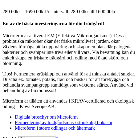
289.00
kr
–
1690.00
kr
Prisintervall: 289.00kr till 1690.00kr
En av de bästa investeringarna för din trädgård!
Microferm är aktiverat EM (Effektiva Mikroorganismer). Dessa
probiotiska mikrober ökar det friska mikrolivet i jorden, ökar
växtens förmåga att ta upp näring och skapar en plats där patogena
bakterier och svampar inte trivs eller vill vara. Via bevattning kan du
enkelt skapa en friskare trädgård och odling med ökad skörd och
blomning.
Tips! Fermentera gräsklipp och använd för att minska antalet sniglar.
Duscha ex. tomater, potatis, träd och buskar för att förebygga och
behandla svampangrepp samtidigt som växterna stärks. Använd vid
behandling av buxbomssot!
Microferm är tillåten att användas i KRAV-certifierad och ekologisk
odling – Kiwa Sverige AB.
Digitala broschyr om Microferm
Fermentering av trädgårdsrens / storskalig bokashi
Microferm i större odlingar och åkermark