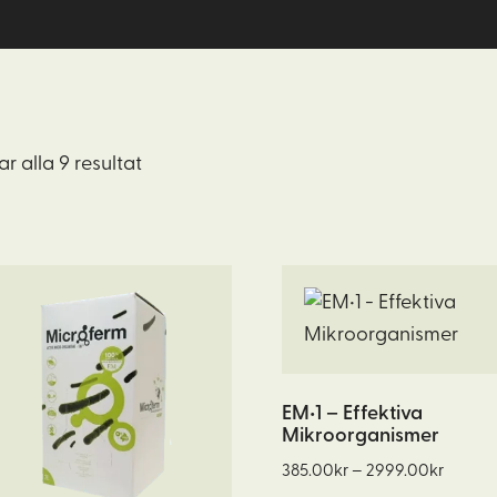
ar alla 9 resultat
n
Den
här
odukten
produkten
har
ra
flera
EM•1 – Effektiva
Mikroorganismer
ianter.
varianter.
Prisinte
De
385.00
kr
–
2999.00
kr