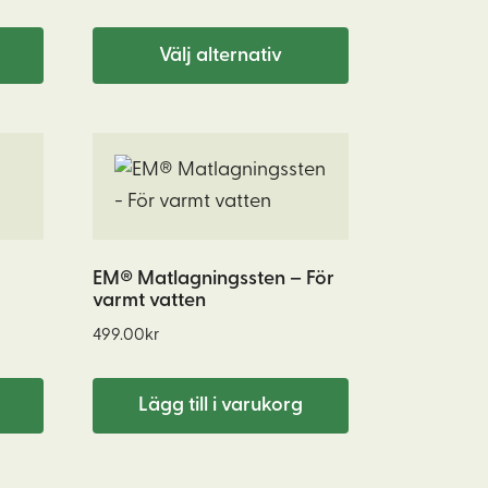
85.00kr
olika
till
0kr
alternativen
Välj alternativ
799.00kr
kan
väljas
på
produktsidan
EM® Matlagningssten – För
varmt vatten
499.00
kr
Lägg till i varukorg