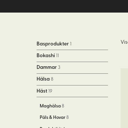
Vis
Basprodukter
1
Bokashi
11
Dammar
3
De
Hälsa
8
här
pr
Häst
19
har
fle
Maghälsa
8
var
Päls & Hovar
8
De