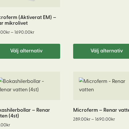
385.00
ka
olika
till
ernativen
alternativen
2999.0
roferm (Aktiverat EM) –
n
kan
r mikrolivet
jas
väljas
Prisintervall:
.00
kr
–
1690.00
kr
på
289.00kr
duktsidan
produktsidan
till
Välj alternativ
Välj alternativ
1690.00kr
Den
här
produkten
har
flera
ashilerbollar – Renar
Microferm – Renar vatt
ten (4st)
varianter.
Prisinte
289.00
kr
–
1690.00
kr
.00
kr
De
289.00