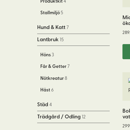
Produktkit
4
oli
alt
Stallmiljö
5
Mic
ka
öka
väl
Hund & Katt
7
289
på
Lantbruk
15
pro
Höns
3
Får & Getter
7
Nötkreatur
8
Häst
6
Städ
4
Bok
vat
Trädgård / Odling
12
299