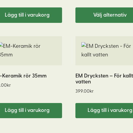
olika
till
1690.0
alternativen
Lägg till i varukorg
Välj alternativ
kan
väljas
på
produktsidan
-Keramik rör 35mm
EM Drycksten – För kallt
vatten
.00
kr
399.00
kr
Lägg till i varukorg
Lägg till i varukorg