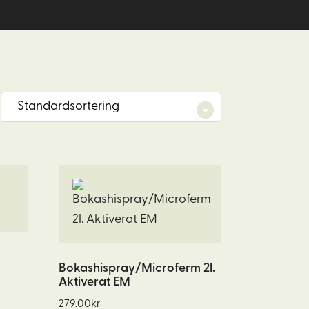
Bokashispray/Microferm 2l.
Aktiverat EM
rvall:
279.00
kr