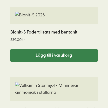
på
produktsidan
Bionit-S Fodertillsats med bentonit
339.00
kr
Lägg till i varukorg