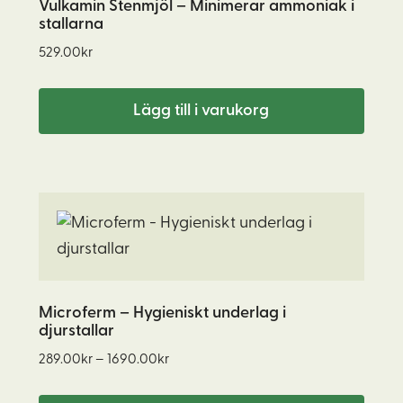
Vulkamin Stenmjöl – Minimerar ammoniak i
stallarna
529.00
kr
Lägg till i varukorg
Den
här
produkten
har
flera
Microferm – Hygieniskt underlag i
djurstallar
varianter.
Prisintervall:
De
289.00
kr
–
1690.00
kr
289.00kr
olika