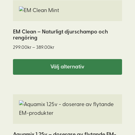
Den
här
produkten
har
EM Clean – Naturligt djurschampo och
rengöring
flera
Prisintervall:
varianter.
299.00
kr
–
389.00
kr
299.00kr
De
till
olika
Välj alternativ
389.00kr
alternativen
kan
väljas
på
produktsidan
Aquamix 1.25v – doserare av flytande EM-