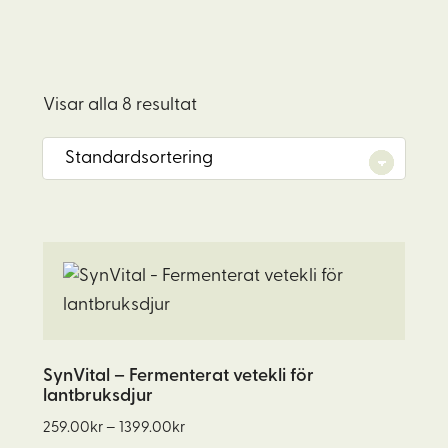
Visar alla 8 resultat
Den
här
produkten
har
flera
SynVital – Fermenterat vetekli för
lantbruksdjur
varianter.
Prisintervall:
De
259.00
kr
–
1399.00
kr