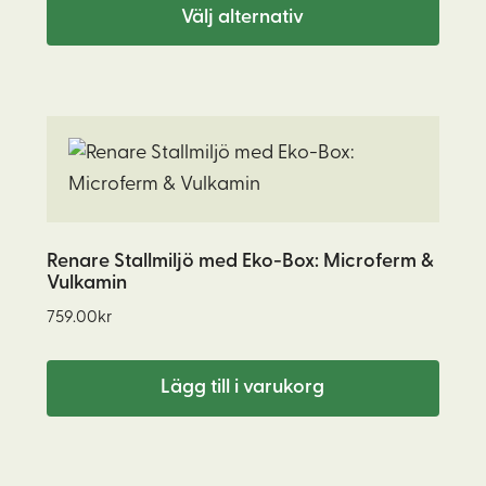
till
alternativen
Välj alternativ
1690.00kr
kan
väljas
på
produktsidan
Renare Stallmiljö med Eko-Box: Microferm &
Vulkamin
759.00
kr
Lägg till i varukorg