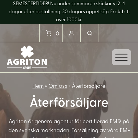
SEMESTERTIDER! Nu under sommaren skickar vi 2-4
dagar efter beställning. 30 dagars öppet köp. Fraktfritt
över 1000kr
0
Hem
»
Om oss
»
Återförsäljare
Återförsäljare
Agriton är generalagentur för certifierad EM® på
den svenska marknaden. Försäljning av våra EM-