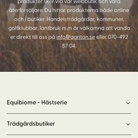
produkter sker via vår webbutik och våra
återförsäljare. Du hittar produkterna både online
och i butiker. Handelsträdgårdar, kommuner,
golfklubbar, lantbruk m.m är välkomna att vända
er direkt till oss på
info@agriton.se
eller 070-492
87 04.
Equibiome - Hästserie
Trädgårdsbutiker