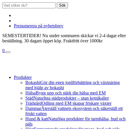
Sök
Prenumerera på nyhetsbrev
SEMESTERTIDER! Nu under sommaren skickar vi 2-4 dagar efter
beställning. 30 dagars öppet köp. Fraktfritt över 1000kr
0
Produkter
Bokashi
Gör din egen jordförbättring och växtnäring
med hjälp av bokashi
Hälsa
Bygg upp och stärk din hälsa med EM
Städ
Naturliga städprodukter – utan kemikalier
Trädgård
Odling med EM skapar friskare växter
Dammar
Återställ vattnets ekosystem och säkerställ ett
friskt vatten
Hund & katt
Naturliga produkter för tarmhälsa, hud och
päls