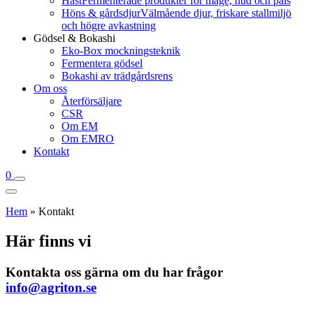
Häst
Fermenterade produkter för mage, hud och päls
Höns & gårdsdjur
Välmående djur, friskare stallmiljö
och högre avkastning
Gödsel & Bokashi
Eko-Box mockningsteknik
Fermentera gödsel
Bokashi av trädgårdsrens
Om oss
Återförsäljare
CSR
Om EM
Om EMRO
Kontakt
0
Hem
»
Kontakt
Här finns vi
Kontakta oss gärna om du har frågor
info@agriton.se