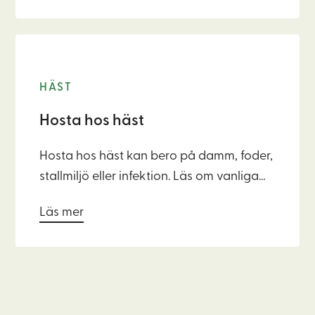
stabil tarmhälsa hos din fina vän.
HÄST
Hosta hos häst
Hosta hos häst kan bero på damm, foder,
stallmiljö eller infektion. Läs om vanliga
orsaker, symtom att hålla koll på och hur
Läs mer
du kan stötta hästens luftvägar.