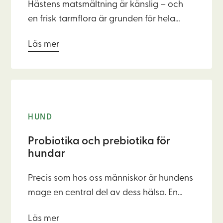
Hästens matsmältning är känslig – och
en frisk tarmflora är grunden för hela
hästens välbefinnande. När balansen i
Läs mer
tarmen är god fungerar matsmältningen
som den ska, vilket i sin tur påverkar
immunförsvaret, energinivån och även
hud, päls och hovkvalitet.
HUND
Probiotika och prebiotika för
hundar
Precis som hos oss människor är hundens
mage en central del av dess hälsa. En
välmående tarmflora påverkar inte bara
Läs mer
matsmältningen utan också