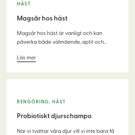
HÄST
Magsår hos häst
Magsår hos häst är vanligt och kan
påverka både välmående, aptit och
prestation. Här får du veta mer om
Läs mer
symtom, orsaker och hur du kan
förebygga problem med rätt
grovfoderrutiner, minskad stress och stöd
för en balanserad mage.
RENGÖRING, HÄST
Probiotiskt djurschampo
När vi tvättar våra djur vill vi inte bara få