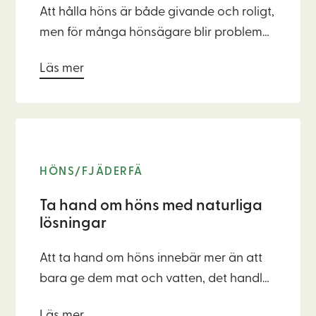
Att hålla höns är både givande och roligt,
men för många hönsägare blir problem
med lukt, fukt och en ohälsosam miljö i
Läs mer
hönshuset en återkommande utmaning.
Under de fuktiga höst- och
vintermånaderna kan ammoniak och
bakterier snabbt ta över, något som
påverkar både hönsens hälsa och trivsel i
HÖNS/FJÄDERFÄ
stallet.
Ta hand om höns med naturliga
lösningar
Att ta hand om höns innebär mer än att
bara ge dem mat och vatten, det handlar
om att skapa en hållbar och hälsosam
Läs mer