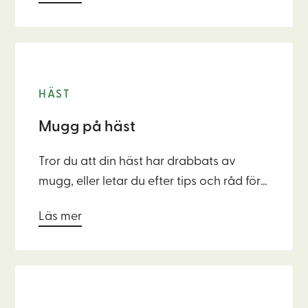
immunförsvaret, energinivån och till och
med huden och pälsens kvalitet.
HÄST
Mugg på häst
Tror du att din häst har drabbats av
mugg, eller letar du efter tips och råd för
hur du undviker det? Kanske har du redan
Läs mer
tittat på möjliga behandlingar men tycker
som vi på Agriton - att naturliga och
skonsamma metoder är bäst för ett
bestående resultat. Fortsätt läsa för att ta
reda på vad vi rekommenderar vid mugg.