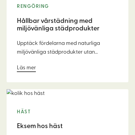
RENGÖRING
Hållbar vårstädning med
miljövänliga städprodukter
Upptäck fördelarna med naturliga
miljövänliga städprodukter utan
kemikalier och gifter ✓ Skonsamt för
Läs mer
barn, djur och natur. ✓ Läs mer!
HÄST
Eksem hos häst