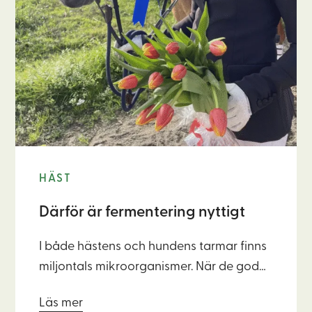
HÄST
Därför är fermentering nyttigt
I både hästens och hundens tarmar finns
miljontals mikroorganismer. När de goda
bakterierna får rätt förutsättningar, bidrar
Läs mer
de till en stabil tarmflora och bättre