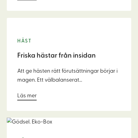
näringsupptag. Men stress, foderbyten,
sjukdomar eller antibiotika kan rubba
balansen.
HÄST
Friska hästar från insidan
Att ge hästen rätt förutsättningar börjar i
magen. Ett välbalanserat
matsmältningssystem påverkar inte bara
Läs mer
hästens energi och prestation – utan
även immunförsvaret, pälsen, hovarna
och det psykiska välbefinnandet.