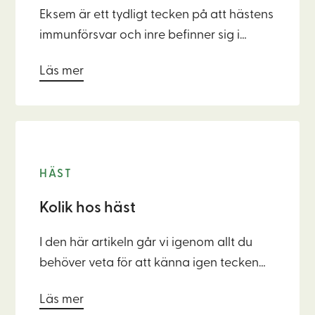
Eksem är ett tydligt tecken på att hästens
immunförsvar och inre befinner sig i
obalans. Huden speglar ofta hur individer
Läs mer
mår på insidan och hästar är inget
undantag. Genom att förstå orsakerna
och arbeta med naturens egen logik kan
du hjälpa din häst vid eksem!
HÄST
Kolik hos häst
I den här artikeln går vi igenom allt du
behöver veta för att känna igen tecken
på kolik, vad du ska göra i stunden och
Läs mer
hur du kan arbeta förebyggande för en