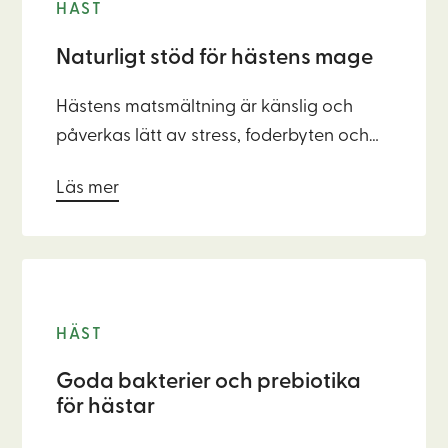
HÄST
Naturligt stöd för hästens mage
Hästens matsmältning är känslig och
påverkas lätt av stress, foderbyten och
obalanser i tarmen. Därför behöver
Läs mer
magen rätt förutsättningar – både i form
av näringsrikt foder och en god förmåga
att ta upp och tillgodogöra sig näringen.
HÄST
Goda bakterier och prebiotika
för hästar