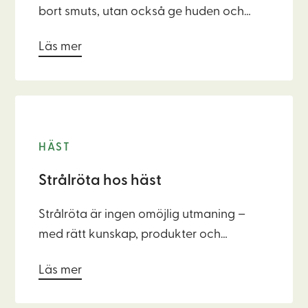
bort smuts, utan också ge huden och
pälsen bästa möjliga vård. Hudens
Läs mer
mikrobiom – det osynliga ekosystemet
av bakterier och mikroorganismer – är
en viktig del av djurets naturliga skydd
och för djurets hälsa. Ett probiotiskt
djurschampo stödjer detta ekosystem
HÄST
istället för att störa det, vilket ger en
friskare och mer motståndskraftig hud.
Strålröta hos häst
Strålröta är ingen omöjlig utmaning –
med rätt kunskap, produkter och
engagemang kan din hästs hovhälsa
Läs mer
hållas frisk och stabil.