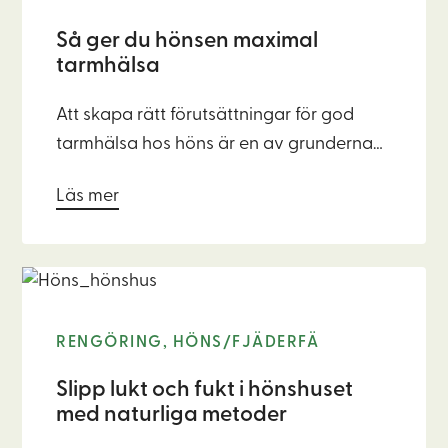
förstå.
Så ger du hönsen maximal
tarmhälsa
Att skapa rätt förutsättningar för god
tarmhälsa hos höns är en av grunderna
för välmående fjäderfän. Tarmfloran är
Läs mer
ett komplext ekosystem där bakterier,
svampar och andra mikroorganismer
samverkar för att bryta ner foder, frigöra
näring och skydda mot sjukdomar.
Genom att förstå och stödja hönsens
RENGÖRING, HÖNS/FJÄDERFÄ
tarmhälsa kan du förbättra immunförsvar,
fjäderdräkt och äggproduktion, och
Slipp lukt och fukt i hönshuset
samtidigt förebygga problem med mag-
med naturliga metoder
tarmkanalen.