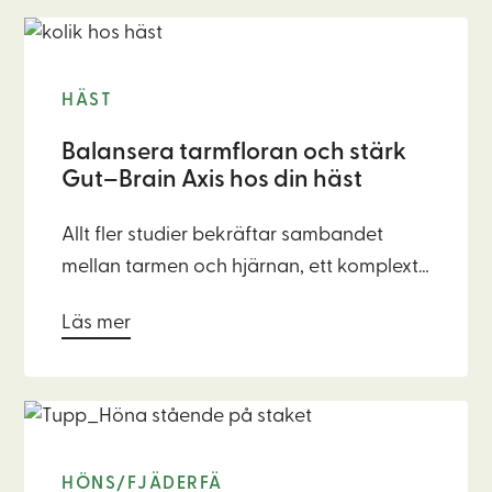
HÄST
Balansera tarmfloran och stärk
Gut–Brain Axis hos din häst
Allt fler studier bekräftar sambandet
mellan tarmen och hjärnan, ett komplext
samspel som kallas Gut–Brain Axis. Det
Läs mer
betyder att tarmens hälsa inte bara
påverkas av vad hästen äter, utan också
av dess mentala välbefinnande. Omvänt
kan tarmens tillstånd påverka hästens
beteende och stressnivå, en viktig
HÖNS/FJÄDERFÄ
koppling för hästägare och tränare att