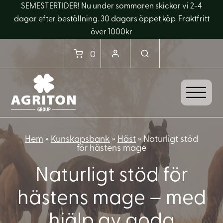
SEMESTERTIDER! Nu under sommaren skickar vi 2-4
dagar efter beställning. 30 dagars öppet köp. Fraktfritt
över 1000kr
0
Hem
»
Kunskapsbank
»
Häst
»
Naturligt stöd
för hästens mage
Naturligt stöd för
hästens mage – med
hjälp av goda