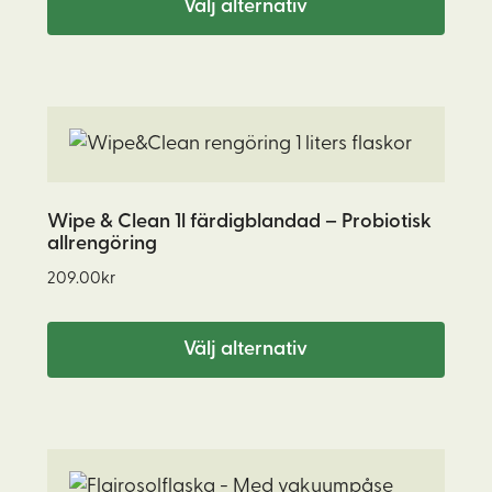
olika
Välj alternativ
389.00kr
alternativen
kan
väljas
Den
på
här
produktsidan
produkten
har
Wipe & Clean 1l färdigblandad – Probiotisk
allrengöring
flera
varianter.
209.00
kr
De
olika
Välj alternativ
alternativen
kan
väljas
på