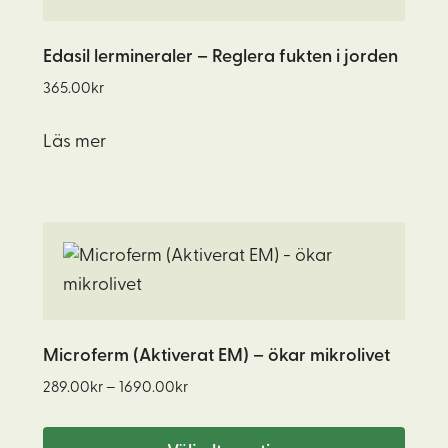
Edasil lermineraler – Reglera fukten i jorden
365.00
kr
Läs mer
Den
här
produkten
har
flera
Microferm (Aktiverat EM) – ökar mikrolivet
varianter.
Prisintervall:
289.00
kr
–
1690.00
kr
De
289.00kr
olika
till