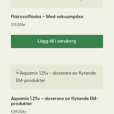
produktsidan
Flairosolflaska – Med vakuumpåse
129.00
kr
Lägg till i varukorg
Aquamix 1.25v – doserare av flytande EM-
produkter
539.00
kr