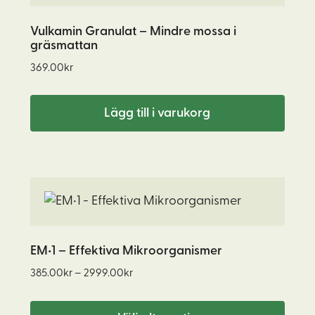
Vulkamin Granulat – Mindre mossa i
gräsmattan
369.00
kr
Lägg till i varukorg
Den
här
produkten
har
EM•1 – Effektiva Mikroorganismer
flera
Prisintervall:
385.00
kr
–
2999.00
kr
varianter.
385.00kr
De
till