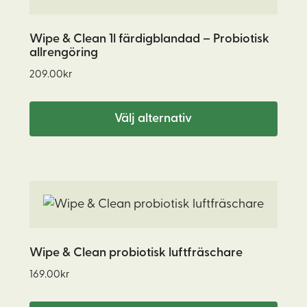
produkten
har
Wipe & Clean 1l färdigblandad – Probiotisk
allrengöring
flera
varianter.
209.00
kr
De
olika
Välj alternativ
alternativen
kan
väljas
Den
på
här
produktsidan
produkten
har
Wipe & Clean probiotisk luftfräschare
flera
169.00
kr
varianter.