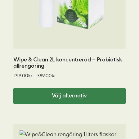
olika
alternativen
kan
väljas
på
produktsidan
Wipe & Clean 2L koncentrerad – Probiotisk
allrengöring
Prisintervall:
299.00
kr
–
389.00
kr
299.00kr
till
Välj alternativ
389.00kr
Den
här