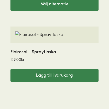
De
Välj alternativ
olika
alternativen
kan
väljas
på
produktsidan
Flairosol – Sprayflaska
129.00
kr
Lägg till i varukorg