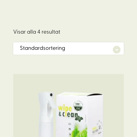
Visar alla 4 resultat
Den
här
produkten
har
flera
varianter.
De