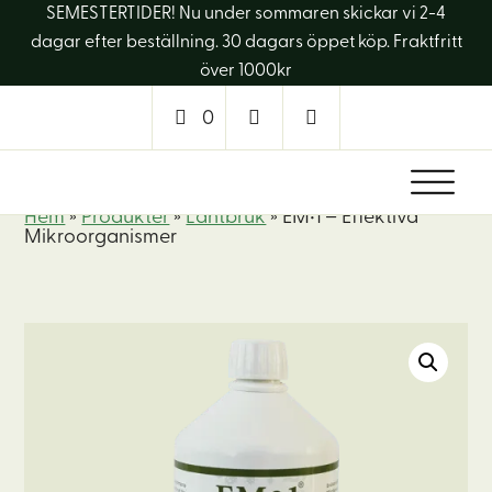
SEMESTERTIDER! Nu under sommaren skickar vi 2-4
dagar efter beställning. 30 dagars öppet köp. Fraktfritt
över 1000kr
0
Hem
»
Produkter
»
Lantbruk
»
EM•1 – Effektiva
Mikroorganismer