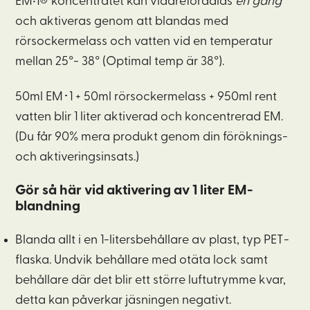
EM•1® koncentratet kan vidareförädlas
en gång
och aktiveras genom att blandas med
rörsockermelass och vatten vid en temperatur
mellan 25°- 38° (Optimal temp är 38°).
50ml EM･1 + 50ml rörsockermelass + 950ml rent
vatten blir 1 liter aktiverad och koncentrerad EM.
(Du får 90% mera produkt genom din föröknings-
och aktiveringsinsats.)
Gör så här vid aktivering av 1 liter EM-
blandning
Blanda allt i en 1-litersbehållare av plast, typ PET-
flaska. Undvik behållare med otäta lock samt
behållare där det blir ett större luftutrymme kvar,
detta kan påverkar jäsningen negativt.