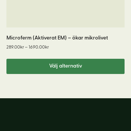
på
produktsidan
Microferm (Aktiverat EM) – ökar mikrolivet
Prisintervall:
289.00
kr
–
1690.00
kr
289.00kr
till
Välj alternativ
1690.00kr