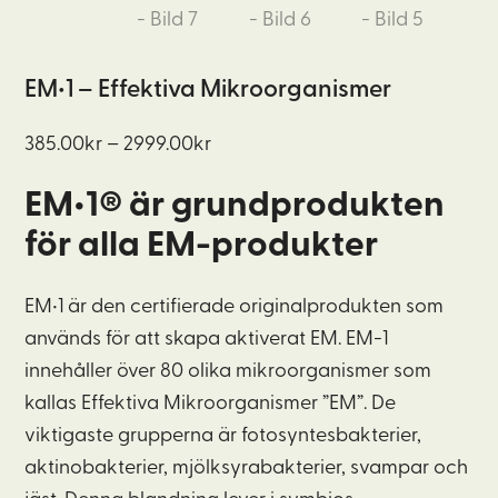
EM•1 – Effektiva Mikroorganismer
Prisintervall:
385.00
kr
–
2999.00
kr
385.00kr
EM•1® är grundprodukten
till
för alla EM-produkter
2999.00kr
EM•1 är den certifierade originalprodukten som
används för att skapa aktiverat EM. EM-1
innehåller över 80 olika mikroorganismer som
kallas Effektiva Mikroorganismer ”EM”. De
viktigaste grupperna är fotosyntesbakterier,
aktinobakterier, mjölksyrabakterier, svampar och