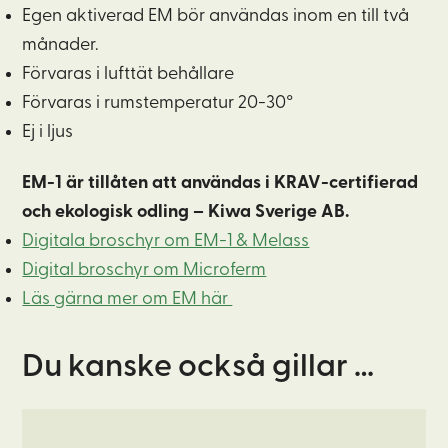
Egen aktiverad EM bör användas inom en till två
månader.
Förvaras i lufttät behållare
Förvaras i rumstemperatur 20-30°
Ej i ljus
EM-1 är tillåten att användas i KRAV-certifierad
och ekologisk odling – Kiwa Sverige AB.
Digitala broschyr om EM-1 & Melass
Digital broschyr om Microferm
Läs gärna mer om EM här
Du kanske också gillar …
Den