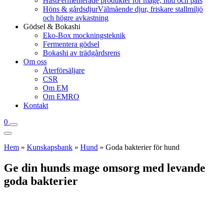
Häst
Fermenterade produkter för mage, hud och päls
Höns & gårdsdjur
Välmående djur, friskare stallmiljö
och högre avkastning
Gödsel & Bokashi
Eko-Box mockningsteknik
Fermentera gödsel
Bokashi av trädgårdsrens
Om oss
Återförsäljare
CSR
Om EM
Om EMRO
Kontakt
0
Hem
»
Kunskapsbank
»
Hund
»
Goda bakterier för hund
Ge din hunds mage omsorg med levande
goda bakterier