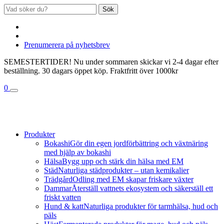
Sök
Prenumerera på nyhetsbrev
SEMESTERTIDER! Nu under sommaren skickar vi 2-4 dagar efter
beställning. 30 dagars öppet köp. Fraktfritt över 1000kr
0
Produkter
Bokashi
Gör din egen jordförbättring och växtnäring
med hjälp av bokashi
Hälsa
Bygg upp och stärk din hälsa med EM
Städ
Naturliga städprodukter – utan kemikalier
Trädgård
Odling med EM skapar friskare växter
Dammar
Återställ vattnets ekosystem och säkerställ ett
friskt vatten
Hund & katt
Naturliga produkter för tarmhälsa, hud och
päls