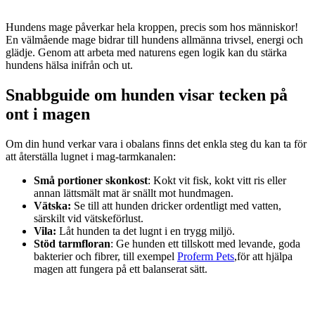
Hundens mage påverkar hela kroppen, precis som hos människor!
En välmående mage bidrar till hundens allmänna trivsel, energi och
glädje. Genom att arbeta med naturens egen logik kan du stärka
hundens hälsa inifrån och ut.
Snabbguide om hunden visar tecken på
ont i magen
Om din hund verkar vara i obalans finns det enkla steg du kan ta för
att återställa lugnet i mag-tarmkanalen:
Små portioner skonkost
: Kokt vit fisk, kokt vitt ris eller
annan lättsmält mat är snällt mot hundmagen.
Vätska:
Se till att hunden dricker ordentligt med vatten,
särskilt vid vätskeförlust.
Vila:
Låt hunden ta det lugnt i en trygg miljö.
Stöd tarmfloran
: Ge hunden ett tillskott med levande, goda
bakterier och fibrer, till exempel
Proferm Pets
,för att hjälpa
magen att fungera på ett balanserat sätt.