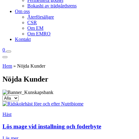
Fermentera gödsel
Bokashi av trädgårdsrens
Om oss
Återförsäljare
CSR
Om EM
Om EMRO
Kontakt
0
Hem
»
Nöjda Kunder
Nöjda Kunder
Häst
Lös mage vid installning och foderbyte
Läs mer