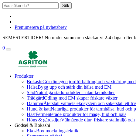
Sök
Prenumerera på nyhetsbrev
SEMESTERTIDER! Nu under sommaren skickar vi 2-4 dagar efter bestä
0
Produkter
Bokashi
Gör din egen jordförbättring och växtnäring med
Hälsa
Bygg upp och stärk din hälsa med EM
Städ
Naturliga städprodukter – utan kemikalier
Trädgård
Odling med EM skapar friskare växter
Dammar
Återställ vattnets ekosystem och säkerställ ett fri
Hund & katt
Naturliga produkter för tarmhälsa, hud och p
Häst
Fermenterade produkter för mage, hud och päls
Höns & gårdsdjur
Välmående djur, friskare stallmiljö oc
Gödsel & Bokashi
Eko-Box mockningsteknik