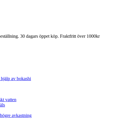
llning. 30 dagars öppet köp. Fraktfritt över 1000kr
 hjälp av bokashi
skt vatten
äls
h högre avkastning