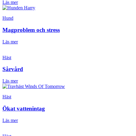
Läs mer
Hund
Magproblem och stress
Läs mer
Häst
Sårvård
Läs mer
Häst
Ökat vattenintag
Läs mer