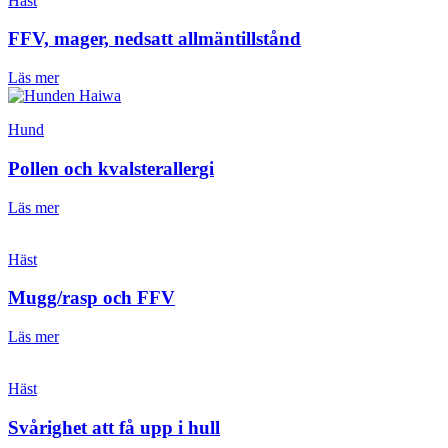
Häst
FFV, mager, nedsatt allmäntillstånd
Läs mer
Hund
Pollen och kvalsterallergi
Läs mer
Häst
Mugg/rasp och FFV
Läs mer
Häst
Svårighet att få upp i hull