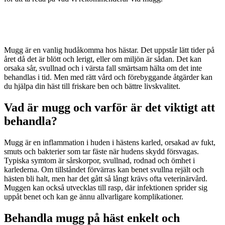
Mugg är en vanlig hudåkomma hos hästar. Det uppstår lätt tider på
året då det är blött och lerigt, eller om miljön är sådan. Det kan
orsaka sår, svullnad och i värsta fall smärtsam hälta om det inte
behandlas i tid. Men med rätt vård och förebyggande åtgärder kan
du hjälpa din häst till friskare ben och bättre livskvalitet.
Vad är mugg och varför är det viktigt att
behandla?
Mugg är en inflammation i huden i hästens karled, orsakad av fukt,
smuts och bakterier som tar fäste när hudens skydd försvagas.
Typiska symtom är sårskorpor, svullnad, rodnad och ömhet i
karlederna. Om tillståndet förvärras kan benet svullna rejält och
hästen bli halt, men har det gått så långt krävs ofta veterinärvård.
Muggen kan också utvecklas till rasp, där infektionen sprider sig
uppåt benet och kan ge ännu allvarligare komplikationer.
Behandla mugg på häst enkelt och