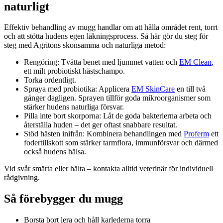
naturligt
Effektiv behandling av mugg handlar om att hålla området rent, torrt
och att stötta hudens egen läkningsprocess. Så här gör du steg för
steg med Agritons skonsamma och naturliga metod:
Rengöring: Tvätta benet med ljummet vatten och
EM Clean
,
ett milt probiotiskt hästschampo.
Torka ordentligt.
Spraya med probiotika: Applicera
EM SkinCare
en till två
gånger dagligen. Sprayen tillför goda mikroorganismer som
stärker hudens naturliga försvar.
Pilla inte bort skorporna: Låt de goda bakterierna arbeta och
återställa huden – det ger oftast snabbare resultat.
Stöd hästen inifrån: Kombinera behandlingen med
Proferm
ett
fodertillskott som stärker tarmflora, immunförsvar och därmed
också hudens hälsa.
Vid svår smärta eller hälta – kontakta alltid veterinär för individuell
rådgivning.
Så förebygger du mugg
Borsta bort lera och håll karlederna torra