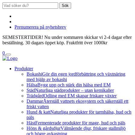
Sök
Prenumerera på nyhetsbrev
SEMESTERTIDER! Nu under sommaren skickar vi 2-4 dagar efter
beställning. 30 dagars öppet köp. Fraktfritt över 1000kr
0
Produkter
Bokashi
Gör din egen jordförbättring och växtnäring
med hjälp av bokashi
Hälsa
Bygg upp och stärk din hälsa med EM
Städ
Naturliga städprodukter – utan kemikalier
Trädgård
Odling med EM skapar friskare växter
Dammar
Återställ vattnets ekosystem och säkerställ ett
friskt vatten
Hund & katt
Naturliga produkter för tarmhälsa, hud och
päls
Häst
Fermenterade produkter för mage, hud och päls
Höns & gårdsdjur
Välmående djur, friskare stallmiljö
och högre avkastning