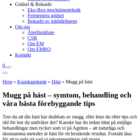
Gödsel & Bokashi
Eko-Box mockningsteknik
Fermentera gödsel
Bokashi av trädgårdsrens
Om oss
Återförsäljare
CSR
Om EM
Om EMRO
Kontakt
0
Hem
»
Kunskapsbank
»
Häst
»
Mugg på häst
Mugg på häst – symtom, behandling och
våra bästa förebyggande tips
Tror du att din häst har drabbats av mugg, eller letar du efter tips och
råd för hur du undviker det? Kanske har du redan tittat på möjliga
behandlingar men tycker som vi på Agriton – att naturliga och
skonsamma metoder är bäst för ett bestående resultat. Fortsätt läsa
för att ta reda på vad vi rekommenderar vid mugg.