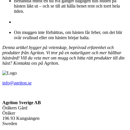
Behandla minst en till två gånger dagligen tills huden på
hästen läkt ut – och se till att hålla benet rent och torrt hela
tiden.
Om muggen inte förbättras, om hästen får feber, om det blir
svår svullnad eller om hästen börjar halta.
Denna artikel bygger på vetenskap, beprövad erfarenhet och
produkter från Agriton. Vi tror på en naturligare och mer hållbar
hästvård! Vill du veta mer om mugg och hitta rätt produkter till din
häst? Kontakta oss på Agriton.
info@agriton.se
Agriton Sverige AB
Öråkers Gård
Öråker
196 93 Kungsängen
Sweden