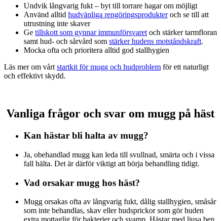
Undvik långvarig fukt – byt till torrare hagar om möjligt
Använd alltid
hudvänliga rengöringsprodukter
och se till att
utrustning inte skaver
Ge
tillskott som gynnar immunförsvaret
och stärker tarmfloran
samt hud- och sårvård som
stärker hudens motståndskraft
.
Mocka ofta och prioritera alltid god stallhygien
Läs mer om vårt
startkit för mugg och hudproblem
för ett naturligt
och effektivt skydd.
Vanliga frågor och svar om mugg på häst
Kan hästar bli halta av mugg?
Ja, obehandlad mugg kan leda till svullnad, smärta och i vissa
fall hälta. Det är därför viktigt att börja behandling tidigt.
Vad orsakar mugg hos häst?
Mugg orsakas ofta av långvarig fukt, dålig stallhygien, småsår
som inte behandlas, skav eller hudsprickor som gör huden
extra mottaglig för bakterier och svamp. Hästar med ljusa ben