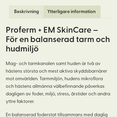
mage
Beskrivning
Ytterligare information
–
Ett
startkit
Proferm
+ EM
SkinCare
–
för
För
e
n balanserad tarm
och
hästar
hudmiljö
mängd
Mag- och tarmkanalen samt huden är två av
hästens största och mest aktiva skyddsbarriärer
mot omvärlden. Tarmmiljön, hudens mikroflora
och hästens allmänna välbefinnande påverkas
dagligen av foder, miljö, stress, årstider och andra
yttre faktorer.
En balanserad foderstat tillsammans med daglig