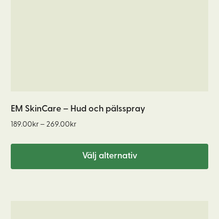
olika
alternativen
kan
väljas
på
produktsidan
EM SkinCare – Hud och pälsspray
Prisintervall:
189.00
kr
–
269.00
kr
189.00kr
till
Välj alternativ
269.00kr