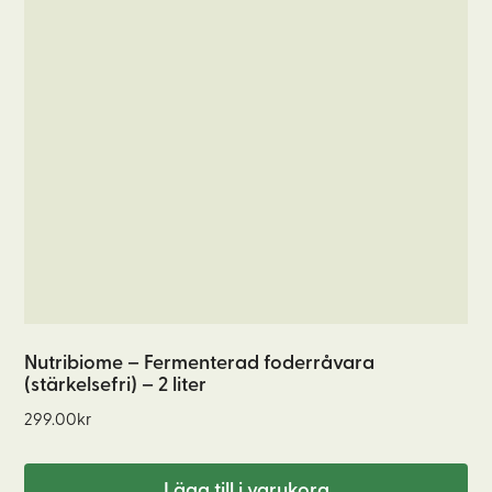
Nutribiome – Fermenterad foderråvara
(stärkelsefri) – 2 liter
299.00
kr
Lägg till i varukorg