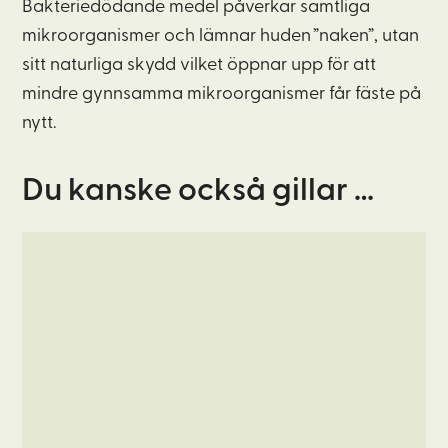
Bakteriedödande medel påverkar samtliga
mikroorganismer och lämnar huden ”naken”, utan
sitt naturliga skydd vilket öppnar upp för att
mindre gynnsamma mikroorganismer får fäste på
nytt.
Du kanske också gillar …
Den
här
produkten
har
flera
varianter.
De