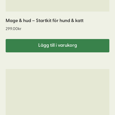
Mage & hud – Startkit för hund & katt
299.00
kr
Lägg till i varukorg
Den
här
produkten
har
flera
varianter.