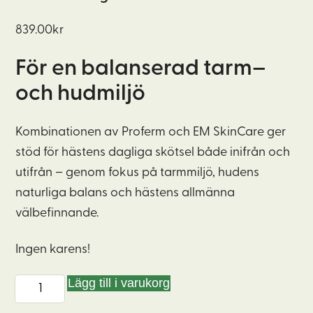
839.00
kr
För
e
n balanserad tarm
–
och
hudmiljö
Kombinationen av
Proferm
och EM
SkinCare
ger
stöd för hästens dagliga skötsel både inifrån och
utifrån – genom fokus på tarmmiljö, hudens
naturliga balans och hästens allmänna
välbefinnande.
Ingen karens!
Lägg till i varukorg
Hud
och