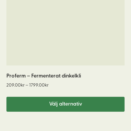
De
olika
alternativen
kan
väljas
på
produktsidan
Proferm – Fermenterat dinkelkli
Prisintervall:
209.00
kr
–
1799.00
kr
209.00kr
till
Välj alternativ
1799.00kr