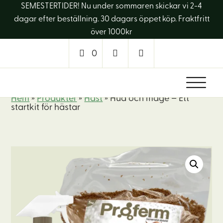
SEMESTERTIDER! Nu under sommaren skickar vi 2-4
dagar efter beställning. 30 dagars öppet köp. Fraktfritt
över 1000kr
0
Hem
»
Produkter
»
Häst
»
Hud och mage – Ett
startkit för hästar