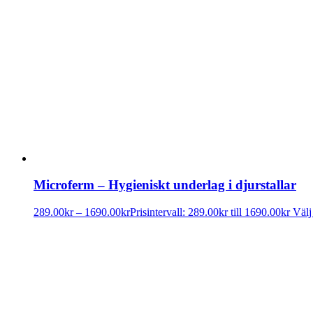
Microferm – Hygieniskt underlag i djurstallar
289.00
kr
–
1690.00
kr
Prisintervall: 289.00kr till 1690.00kr
Välj