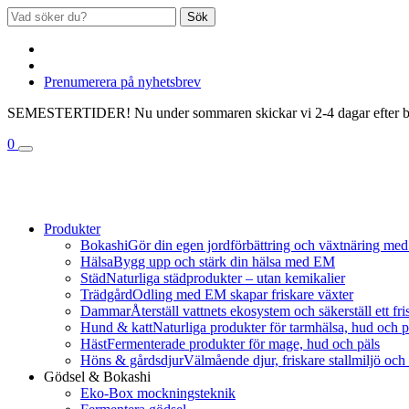
Sök
Prenumerera på nyhetsbrev
SEMESTERTIDER! Nu under sommaren skickar vi 2-4 dagar efter bestä
0
Produkter
Bokashi
Gör din egen jordförbättring och växtnäring med
Hälsa
Bygg upp och stärk din hälsa med EM
Städ
Naturliga städprodukter – utan kemikalier
Trädgård
Odling med EM skapar friskare växter
Dammar
Återställ vattnets ekosystem och säkerställ ett fri
Hund & katt
Naturliga produkter för tarmhälsa, hud och p
Häst
Fermenterade produkter för mage, hud och päls
Höns & gårdsdjur
Välmående djur, friskare stallmiljö oc
Gödsel & Bokashi
Eko-Box mockningsteknik