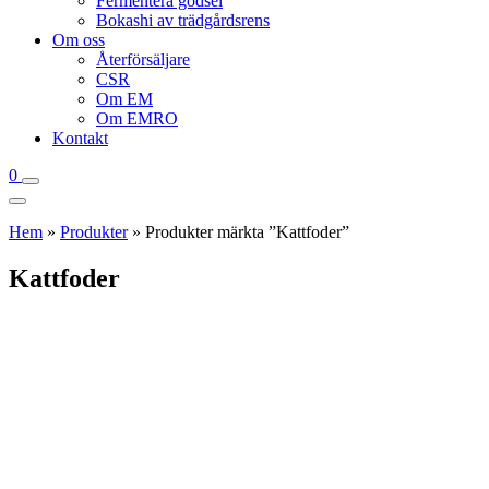
Fermentera gödsel
Bokashi av trädgårdsrens
Om oss
Återförsäljare
CSR
Om EM
Om EMRO
Kontakt
0
Hem
»
Produkter
»
Produkter märkta ”Kattfoder”
Kattfoder