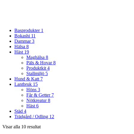
Basprodukter
1
Bokashi
11
Dammar
3
Hälsa
8
Häst
19
Maghälsa
8
Päls & Hovar
8
Produktkit
4
Stallmiljö
5
Hund & Katt
7
Lantbruk
15
Höns
3
Får & Getter
7
Nötkreatur
8
Häst
6
Städ
4
Trädgård / Odling
12
Visar alla 10 resultat