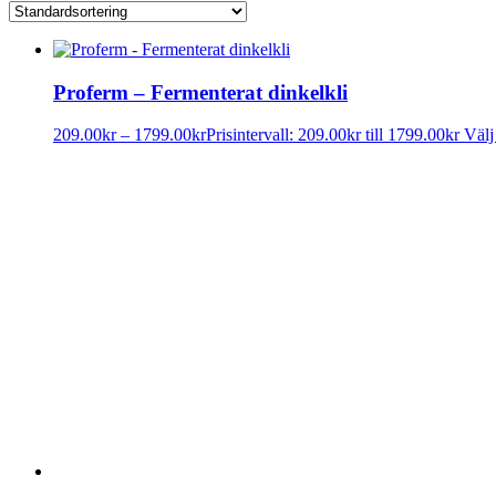
Proferm – Fermenterat dinkelkli
209.00
kr
–
1799.00
kr
Prisintervall: 209.00kr till 1799.00kr
Välj