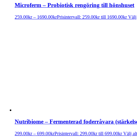
Microferm – Probiotisk rengöring till hönshuset
259.00
kr
–
1690.00
kr
Prisintervall: 259.00kr till 1690.00kr
Välj
Nutribiome – Fermenterad foderråvara (stärkelse
299.00
kr
–
699.00
kr
Prisintervall: 299.00kr till 699.00kr
Välj al