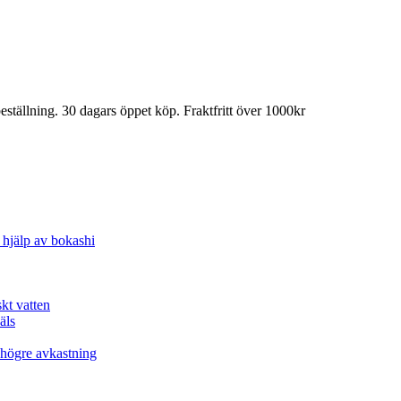
llning. 30 dagars öppet köp. Fraktfritt över 1000kr
 hjälp av bokashi
skt vatten
äls
h högre avkastning