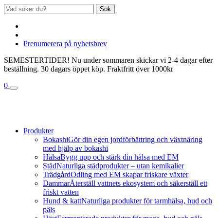
Sök
Prenumerera på nyhetsbrev
SEMESTERTIDER! Nu under sommaren skickar vi 2-4 dagar efter
beställning. 30 dagars öppet köp. Fraktfritt över 1000kr
0
Produkter
Bokashi
Gör din egen jordförbättring och växtnäring
med hjälp av bokashi
Hälsa
Bygg upp och stärk din hälsa med EM
Städ
Naturliga städprodukter – utan kemikalier
Trädgård
Odling med EM skapar friskare växter
Dammar
Återställ vattnets ekosystem och säkerställ ett
friskt vatten
Hund & katt
Naturliga produkter för tarmhälsa, hud och
päls