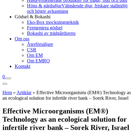
Häst
Fermenterade produkter för mage, hud och päls
Höns & gårdsdjur
Välmående djur, friskare stallmiljö
och högre avkastning
Gödsel & Bokashi
Eko-Box mockningsteknik
Fermentera gödsel
Bokashi av trädgårdsrens
Om oss
Återförsäljare
CSR
Om EM
Om EMRO
Kontakt
0
Hem
»
Artiklar
»
Effective Microorganisms (EM®) Technology as
an ecological solution for infertile river bank – Sorek River, Israel
Effective Microorganisms (EM®)
Technology as an ecological solution for
infertile river bank – Sorek River, Israel