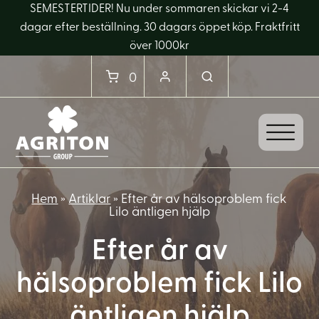
SEMESTERTIDER! Nu under sommaren skickar vi 2-4
dagar efter beställning. 30 dagars öppet köp. Fraktfritt
över 1000kr
0
Hem
»
Artiklar
»
Efter år av hälsoproblem fick
Lilo äntligen hjälp
Efter år av
hälsoproblem fick Lilo
äntligen hjälp