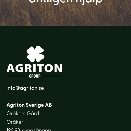
info@agriton.se
Agriton Sverige AB
Öråkers Gård
Öråker
196 93 Kungsängen