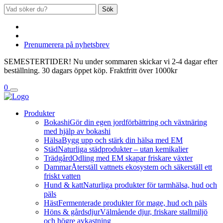
Sök
Prenumerera på nyhetsbrev
SEMESTERTIDER! Nu under sommaren skickar vi 2-4 dagar efter
beställning. 30 dagars öppet köp. Fraktfritt över 1000kr
0
Produkter
Bokashi
Gör din egen jordförbättring och växtnäring
med hjälp av bokashi
Hälsa
Bygg upp och stärk din hälsa med EM
Städ
Naturliga städprodukter – utan kemikalier
Trädgård
Odling med EM skapar friskare växter
Dammar
Återställ vattnets ekosystem och säkerställ ett
friskt vatten
Hund & katt
Naturliga produkter för tarmhälsa, hud och
päls
Häst
Fermenterade produkter för mage, hud och päls
Höns & gårdsdjur
Välmående djur, friskare stallmiljö
och högre avkastning