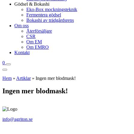
Gödsel & Bokashi
Eko-Box mockningsteknik
Fermentera gödsel
Bokashi av trädgårdsrens
Om oss
Återförsäljare
CSR
Om EM
Om EMRO
Kontakt
0
Hem
»
Artiklar
»
Ingen mer blodmask!
Ingen mer blodmask!
info@agriton.se