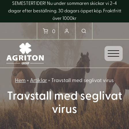
SEMESTERTIDER! Nu under sommaren skickar vi 2-4
dagar efter beställning. 30 dagars öppet köp. Fraktfritt
över 1000kr
0
Hem
»
Artiklar
»
Travstall med seglivat virus
Travstall med seglivat
virus