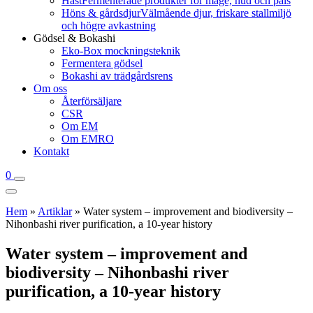
Häst
Fermenterade produkter för mage, hud och päls
Höns & gårdsdjur
Välmående djur, friskare stallmiljö
och högre avkastning
Gödsel & Bokashi
Eko-Box mockningsteknik
Fermentera gödsel
Bokashi av trädgårdsrens
Om oss
Återförsäljare
CSR
Om EM
Om EMRO
Kontakt
0
Hem
»
Artiklar
»
Water system – improvement and biodiversity –
Nihonbashi river purification, a 10-year history
Water system – improvement and
biodiversity – Nihonbashi river
purification, a 10-year history