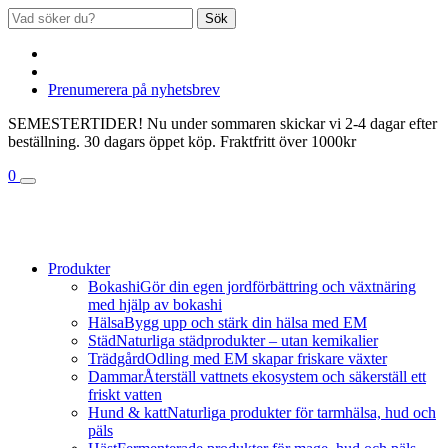
Sök
Prenumerera på nyhetsbrev
SEMESTERTIDER! Nu under sommaren skickar vi 2-4 dagar efter
beställning. 30 dagars öppet köp. Fraktfritt över 1000kr
0
Produkter
Bokashi
Gör din egen jordförbättring och växtnäring
med hjälp av bokashi
Hälsa
Bygg upp och stärk din hälsa med EM
Städ
Naturliga städprodukter – utan kemikalier
Trädgård
Odling med EM skapar friskare växter
Dammar
Återställ vattnets ekosystem och säkerställ ett
friskt vatten
Hund & katt
Naturliga produkter för tarmhälsa, hud och
päls