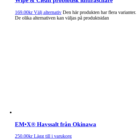
Wipe & Clean probiotisk luftfräschare
169.00
kr
Välj alternativ
Den här produkten har flera varianter.
De olika alternativen kan väljas på produktsidan
EM•X® Havssalt från Okinawa
250.00
kr
Lägg till i varukorg