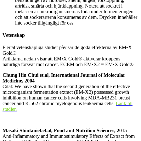
behandlingen av fibroider, anemi, ångest, förstoppning,
artritisk smärta och hjärtklappning. Notera att sockret i
melassen är mikroorganismernas föda under fermenteringen
och att sockerarterna konsumeras av dem. Drycken innehåller
inte socker tillgängligt för oss.
Vetenskap
Flertal vetenskapliga studier påvisar de goda effekterna av EM•X
Gold®.
Artiklarna nedan visar att EM•X Gold® aktiverar kroppens
naturliga försvar mot cancer. ECEM och EM•X2 = EM•X Gold®
Chung Hin Chui et.al, International Journal of Molecular
Medicine, 2004
Citat: We have shown that the second generation of the effective
microorganism fermentation extract (EM•X2) possessed growth
inhibition on human cancer cells involving MDA-MB231 breast
cancer and K-562 chronic myelogenous leukaemia cells.
Länk till
studien
Masaki Shintaniet.et.al, Food and Nutrition Sciences, 2015
Anti-Inflammatory and Immunostimulatory Effects of Extract from