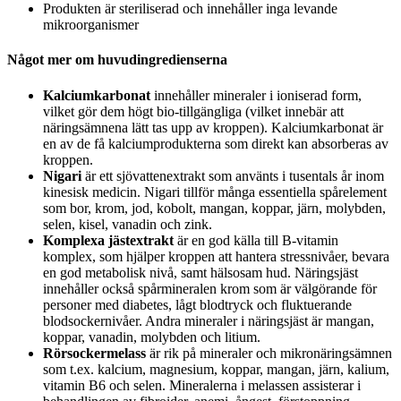
Produkten är steriliserad och innehåller inga levande
mikroorganismer
Något mer om huvudingredienserna
Kalciumkarbonat
innehåller mineraler i ioniserad form,
vilket gör dem högt bio-tillgängliga (vilket innebär att
näringsämnena lätt tas upp av kroppen). Kalciumkarbonat är
en av de få kalciumprodukterna som direkt kan absorberas av
kroppen.
Nigari
är ett sjövattenextrakt som använts i tusentals år inom
kinesisk medicin. Nigari tillför många essentiella spårelement
som bor, krom, jod, kobolt, mangan, koppar, järn, molybden,
selen, kisel, vanadin och zink.
Komplexa jästextrakt
är en god källa till B-vitamin
komplex, som hjälper kroppen att hantera stressnivåer, bevara
en god metabolisk nivå, samt hälsosam hud. Näringsjäst
innehåller också spårmineralen krom som är välgörande för
personer med diabetes, lågt blodtryck och fluktuerande
blodsockernivåer. Andra mineraler i näringsjäst är mangan,
koppar, vanadin, molybden och litium.
Rörsockermelass
är rik på mineraler och mikronäringsämnen
som t.ex. kalcium, magnesium, koppar, mangan, järn, kalium,
vitamin B6 och selen. Mineralerna i melassen assisterar i