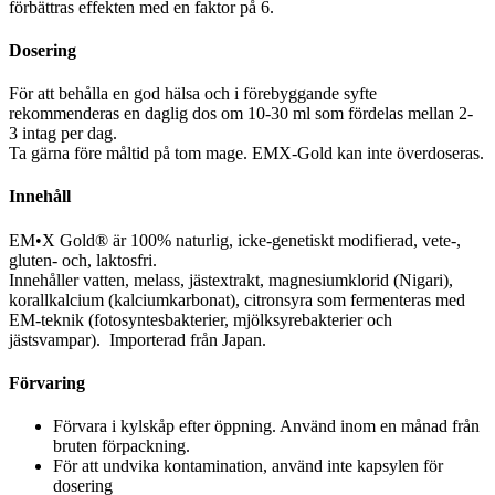
förbättras effekten med en faktor på 6.
Dosering
För att behålla en god hälsa och i förebyggande syfte
rekommenderas en daglig dos om 10-30 ml som fördelas mellan 2-
3 intag per dag.
Ta gärna före måltid på tom mage. EMX-Gold kan inte överdoseras.
Innehåll
EM•X Gold® är 100% naturlig, icke-genetiskt modifierad, vete-,
gluten- och, laktosfri.
Innehåller vatten, melass, jästextrakt, magnesiumklorid (Nigari),
korallkalcium (kalciumkarbonat), citronsyra som fermenteras med
EM-teknik (fotosyntesbakterier, mjölksyrebakterier och
jästsvampar). Importerad från Japan.
Förvaring
Förvara i kylskåp efter öppning. Använd inom en månad från
bruten förpackning.
För att undvika kontamination, använd inte kapsylen för
dosering