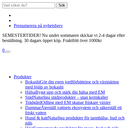
Sök
Prenumerera på nyhetsbrev
SEMESTERTIDER! Nu under sommaren skickar vi 2-4 dagar efter
beställning. 30 dagars öppet köp. Fraktfritt över 1000kr
0
Produkter
Bokashi
Gör din egen jordförbättring och växtnäring
med hjälp av bokashi
Hälsa
Bygg upp och stärk din hälsa med EM
Städ
Naturliga städprodukter – utan kemikalier
Trädgård
Odling med EM skapar friskare växter
Dammar
Återställ vattnets ekosystem och säkerställ ett
friskt vatten
Hund & katt
Naturliga produkter för tarmhälsa, hud och
päls