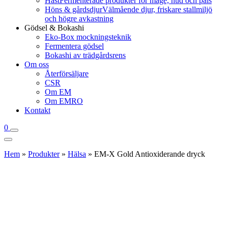
Häst
Fermenterade produkter för mage, hud och päls
Höns & gårdsdjur
Välmående djur, friskare stallmiljö
och högre avkastning
Gödsel & Bokashi
Eko-Box mockningsteknik
Fermentera gödsel
Bokashi av trädgårdsrens
Om oss
Återförsäljare
CSR
Om EM
Om EMRO
Kontakt
0
Hem
»
Produkter
»
Hälsa
»
EM-X Gold Antioxiderande dryck