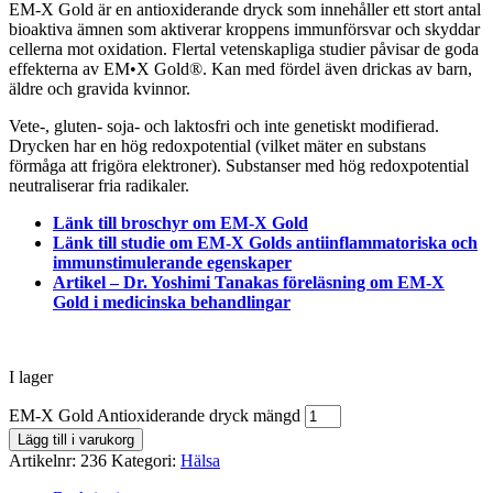
EM-X Gold är en antioxiderande dryck som innehåller ett stort antal
bioaktiva ämnen som aktiverar kroppens immunförsvar och skyddar
cellerna mot oxidation. Flertal vetenskapliga studier påvisar de goda
effekterna av EM•X Gold®. Kan med fördel även drickas av barn,
äldre och gravida kvinnor.
Vete-, gluten- soja- och laktosfri och inte genetiskt modifierad.
Drycken har en hög redoxpotential (vilket mäter en substans
förmåga att frigöra elektroner). Substanser med hög redoxpotential
neutraliserar fria radikaler.
Länk till broschyr om EM-X Gold
Länk till studie om EM-X Golds antiinflammatoriska och
immunstimulerande egenskaper
Artikel – Dr. Yoshimi Tanakas
föreläsning om EM-X
Gold i medicinska behandlingar
I lager
EM-X Gold Antioxiderande dryck mängd
Lägg till i varukorg
Artikelnr:
236
Kategori:
Hälsa