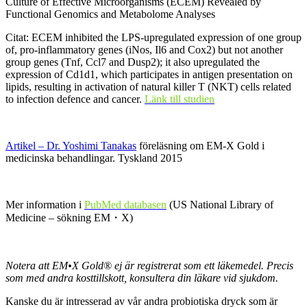
Culture of Effective Microorganisms (ECEM) Revealed by
Functional Genomics and Metabolome Analyses
Citat: ECEM inhibited the LPS-upregulated expression of one group
of, pro-inflammatory genes (iNos, Il6 and Cox2) but not another
group genes (Tnf, Ccl7 and Dusp2); it also upregulated the
expression of Cd1d1, which participates in antigen presentation on
lipids, resulting in activation of natural killer T (NKT) cells related
to infection defence and cancer.
Länk till studien
Artikel – Dr. Yoshimi Tanakas
föreläsning om EM-X Gold i
medicinska behandlingar. Tyskland 2015
Mer information i
PubMed databasen
(US National Library of
Medicine – sökning EM・X)
Notera att EM•X Gold®
ej är registrerat som ett läkemedel. Precis
som med andra kosttillskott, konsultera din läkare vid sjukdom.
Kanske du är intresserad av vår andra probiotiska dryck som är