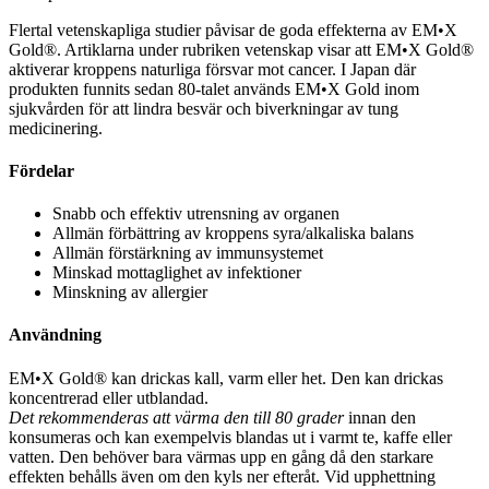
Flertal vetenskapliga studier påvisar de goda effekterna av EM•X
Gold®. Artiklarna under rubriken vetenskap visar att EM•X Gold®
aktiverar kroppens naturliga försvar mot cancer. I Japan där
produkten funnits sedan 80-talet används EM•X Gold inom
sjukvården för att lindra besvär och biverkningar av tung
medicinering.
Fördelar
Snabb och effektiv utrensning av organen
Allmän förbättring av kroppens syra/alkaliska balans
Allmän förstärkning av immunsystemet
Minskad mottaglighet av infektioner
Minskning av allergier
Användning
EM•X Gold® kan drickas kall, varm eller het. Den kan drickas
koncentrerad eller utblandad.
Det rekommenderas att värma den till 80 grader
innan den
konsumeras och kan exempelvis blandas ut i varmt te, kaffe eller
vatten. Den behöver bara värmas upp en gång då den starkare
effekten behålls även om den kyls ner efteråt. Vid upphettning