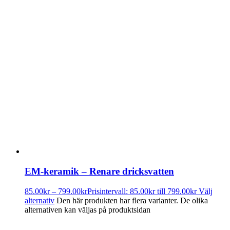
EM-keramik – Renare dricksvatten
85.00
kr
–
799.00
kr
Prisintervall: 85.00kr till 799.00kr
Välj
alternativ
Den här produkten har flera varianter. De olika
alternativen kan väljas på produktsidan