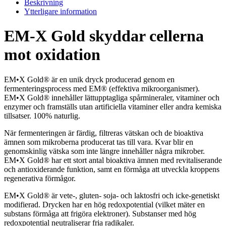
Beskrivning
Ytterligare information
EM-X Gold skyddar cellerna
mot oxidation
EM•X Gold® är en unik dryck producerad genom en
fermenteringsprocess med EM® (effektiva mikroorganismer).
EM•X Gold® innehåller lättupptagliga spårmineraler, vitaminer och
enzymer och framställs utan artificiella vitaminer eller andra kemiska
tillsatser. 100% naturlig.
När fermenteringen är färdig, filtreras vätskan och de bioaktiva
ämnen som mikroberna producerat tas till vara. Kvar blir en
genomskinlig vätska som inte längre innehåller några mikrober.
EM•X Gold® har ett stort antal bioaktiva ämnen med revitaliserande
och antioxiderande funktion, samt en förmåga att utveckla kroppens
regenerativa förmågor.
EM•X Gold® är vete-, gluten- soja- och laktosfri och icke-genetiskt
modifierad. Drycken har en hög redoxpotential (vilket mäter en
substans förmåga att frigöra elektroner). Substanser med hög
redoxpotential neutraliserar fria radikaler.