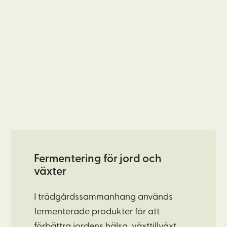
Fermentering för jord och
växter
I trädgårdssammanhang används
fermenterade produkter för att
förbättra jordens hälsa, växttillväxt