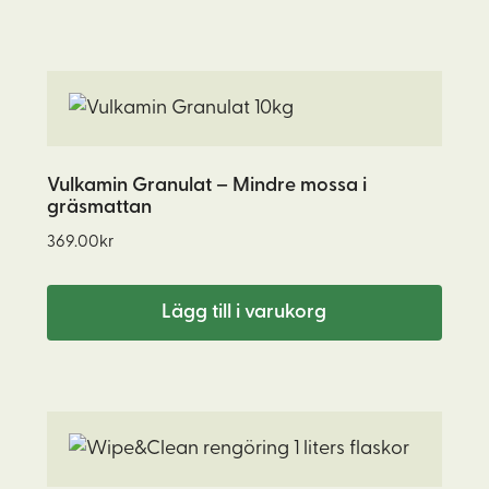
Vulkamin Granulat – Mindre mossa i
gräsmattan
369.00
kr
Lägg till i varukorg
Den
här