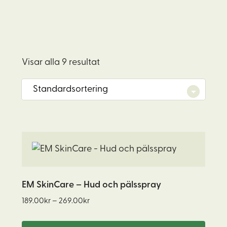
Visar alla 9 resultat
Den
här
produkten
har
EM SkinCare – Hud och pälsspray
flera
Prisintervall:
189.00
kr
–
269.00
kr
varianter.
189.00kr
De
till