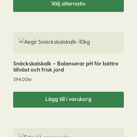
Välj alternativ
269.00kr
olika
alternativen
kan
väljas
på
produktsidan
Snäckskalskalk – Balanserar pH för bättre
tillväxt och frisk jord
394.00
kr
Lägg till i varukorg