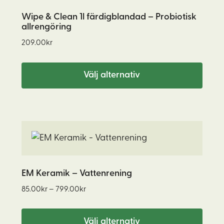
produkten
har
Wipe & Clean 1l färdigblandad – Probiotisk
allrengöring
flera
varianter.
209.00
kr
De
olika
Välj alternativ
alternativen
kan
väljas
Den
på
här
produktsidan
produkten
har
EM Keramik – Vattenrening
flera
Prisintervall:
85.00
kr
–
799.00
kr
varianter.
85.00kr
De
till
Välj alternativ