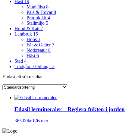
Häst
19
Maghälsa
8
Päls & Hovar
8
Produktkit
4
Stallmiljö
5
Hund & Katt
7
Lantbruk
15
Höns
3
Får & Getter
7
Nötkreatur
8
Häst
6
Städ
4
Trädgård / Odling
12
Endast ett sökresultat
Edasil lermineraler – Reglera fukten i jorden
365.00
kr
Läs mer