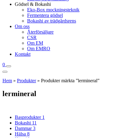
Gödsel & Bokashi
Eko-Box mockningsteknik
Fermentera gödsel
Bokashi av trädgårdsrens
Om oss
Återförsäljare
CSR
Om EM
Om EMRO
Kontakt
0
Hem
»
Produkter
»
Produkter märkta ”lermineral”
lermineral
Basprodukter
1
Bokashi
11
Dammar
3
Hälsa
8