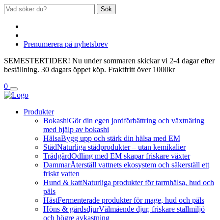
Sök
Prenumerera på nyhetsbrev
SEMESTERTIDER! Nu under sommaren skickar vi 2-4 dagar efter
beställning. 30 dagars öppet köp. Fraktfritt över 1000kr
0
Produkter
Bokashi
Gör din egen jordförbättring och växtnäring
med hjälp av bokashi
Hälsa
Bygg upp och stärk din hälsa med EM
Städ
Naturliga städprodukter – utan kemikalier
Trädgård
Odling med EM skapar friskare växter
Dammar
Återställ vattnets ekosystem och säkerställ ett
friskt vatten
Hund & katt
Naturliga produkter för tarmhälsa, hud och
päls
Häst
Fermenterade produkter för mage, hud och päls
Höns & gårdsdjur
Välmående djur, friskare stallmiljö
och högre avkastning