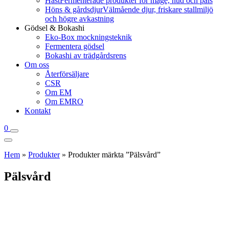
Häst
Fermenterade produkter för mage, hud och päls
Höns & gårdsdjur
Välmående djur, friskare stallmiljö
och högre avkastning
Gödsel & Bokashi
Eko-Box mockningsteknik
Fermentera gödsel
Bokashi av trädgårdsrens
Om oss
Återförsäljare
CSR
Om EM
Om EMRO
Kontakt
0
Hem
»
Produkter
»
Produkter märkta ”Pälsvård”
Pälsvård