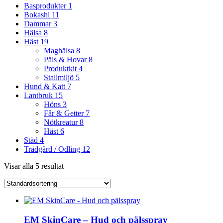
Basprodukter
1
Bokashi
11
Dammar
3
Hälsa
8
Häst
19
Maghälsa
8
Päls & Hovar
8
Produktkit
4
Stallmiljö
5
Hund & Katt
7
Lantbruk
15
Höns
3
Får & Getter
7
Nötkreatur
8
Häst
6
Städ
4
Trädgård / Odling
12
Visar alla 5 resultat
EM SkinCare – Hud och pälsspray