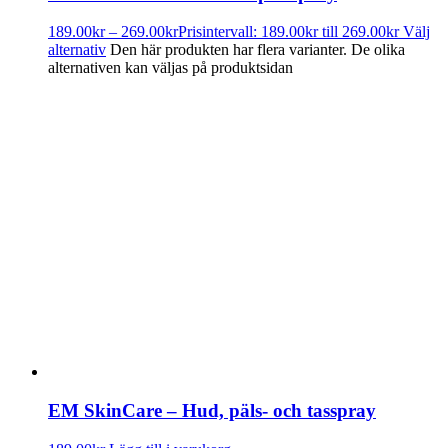
189.00
kr
–
269.00
kr
Prisintervall: 189.00kr till 269.00kr
Välj
alternativ
Den här produkten har flera varianter. De olika
alternativen kan väljas på produktsidan
EM SkinCare – Hud, päls- och tasspray