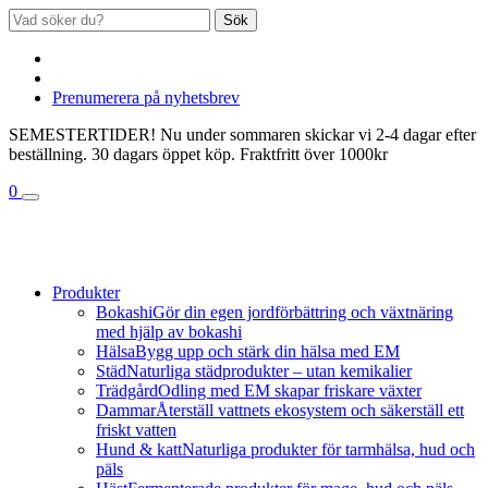
Sök
Prenumerera på nyhetsbrev
SEMESTERTIDER! Nu under sommaren skickar vi 2-4 dagar efter
beställning. 30 dagars öppet köp. Fraktfritt över 1000kr
0
Produkter
Bokashi
Gör din egen jordförbättring och växtnäring
med hjälp av bokashi
Hälsa
Bygg upp och stärk din hälsa med EM
Städ
Naturliga städprodukter – utan kemikalier
Trädgård
Odling med EM skapar friskare växter
Dammar
Återställ vattnets ekosystem och säkerställ ett
friskt vatten
Hund & katt
Naturliga produkter för tarmhälsa, hud och
päls