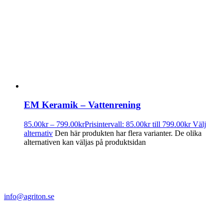
EM Keramik – Vattenrening
85.00
kr
–
799.00
kr
Prisintervall: 85.00kr till 799.00kr
Välj
alternativ
Den här produkten har flera varianter. De olika
alternativen kan väljas på produktsidan
info@agriton.se